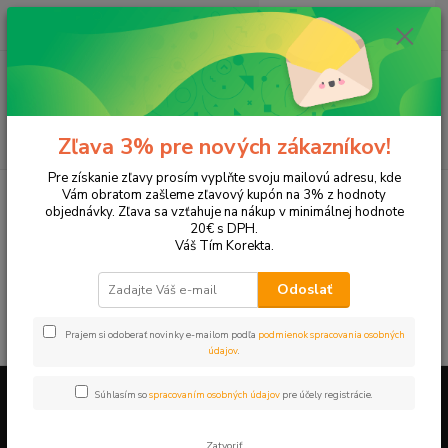
0
ks
EUR
+421 905 615 831
za
0,00 EUR
Menu
Hľadať
Zľava 3% pre nových zákazníkov!
Pre získanie zľavy prosím vyplňte svoju mailovú adresu, kde
Úvod
Tonery a náplne do tlačiarní
EPSON
Aculaser CX16
Vám obratom zašleme zľavový kupón na 3% z hodnoty
objednávky. Zľava sa vzťahuje na nákup v minimálnej hodnote
Aculaser CX16
20€ s DPH.
Váš Tím Korekta.
V tejto kategórii nebol nájdený žiadny tovar.
Odoslať
Prajem si odoberať novinky e-mailom podľa
podmienok spracovania osobných
údajov
.
Súhlasím so
spracovaním osobných údajov
pre účely registrácie.
Firemné údaje a informácie
Zatvoriť