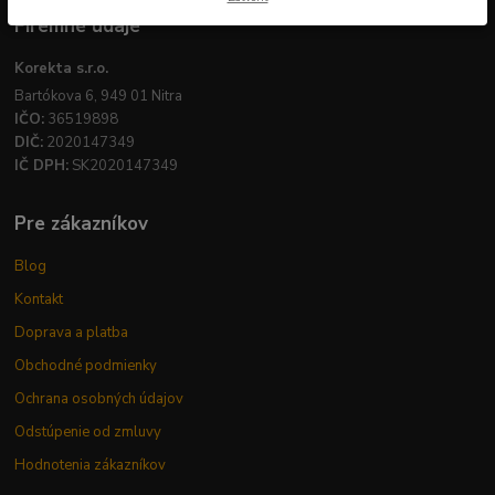
Firemné údaje
Korekta s.r.o.
Bartókova 6, 949 01 Nitra
IČO:
36519898
DIČ:
2020147349
IČ DPH:
SK2020147349
Pre zákazníkov
Blog
Kontakt
Doprava a platba
Obchodné podmienky
Ochrana osobných údajov
Odstúpenie od zmluvy
Hodnotenia zákazníkov