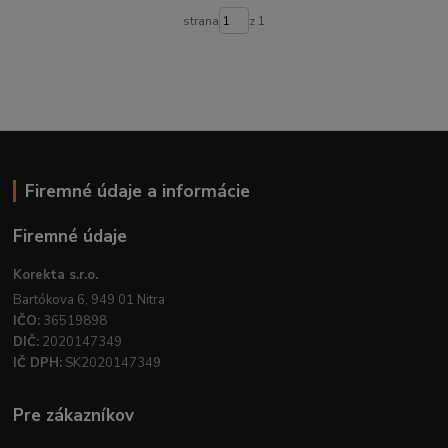
strana
z 1
Firemné údaje a informácie
Firemné údaje
Korekta s.r.o.
Bartókova 6, 949 01 Nitra
IČO:
36519898
DIČ:
2020147349
IČ DPH:
SK2020147349
Pre zákazníkov