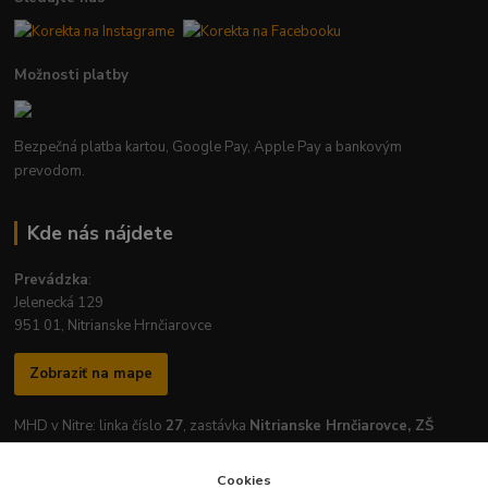
Možnosti platby
Bezpečná platba kartou, Google Pay, Apple Pay a bankovým
prevodom.
Kde nás nájdete
Prevádzka
:
Jelenecká 129
951 01, Nitrianske Hrnčiarovce
Zobraziť na mape
MHD v Nitre: linka číslo
27
, zastávka
Nitrianske Hrnčiarovce, ZŠ
Cookies