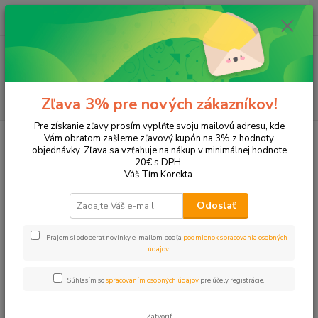
0
ks
EUR
+421 905 615 831
za
0,00 EUR
Menu
Hľadať
Zľava 3% pre nových zákazníkov!
Pre získanie zľavy prosím vyplňte svoju mailovú adresu, kde
Úvod
Tonery a náplne do tlačiarní
Canon
FC 224S
Vám obratom zašleme zľavový kupón na 3% z hodnoty
objednávky. Zľava sa vzťahuje na nákup v minimálnej hodnote
FC 224S
20€ s DPH.
Váš Tím Korekta.
Upresniť parametre
Odoslať
Prajem si odoberať novinky e-mailom podľa
podmienok spracovania osobných
Najnovšie
Najlacnejšie
Najdrahšie
údajov
.
Zobrazujem 1-1 z 1
Súhlasím so
spracovaním osobných údajov
pre účely registrácie.
strana
z 1
Zatvoriť