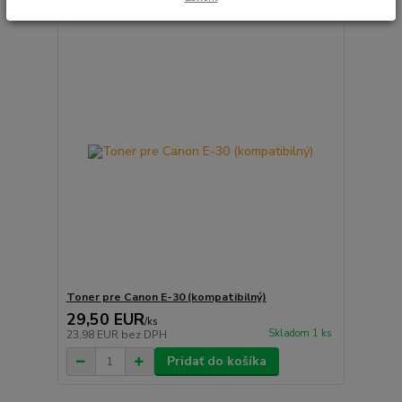
Toner pre Canon E-30 (kompatibilný)
29,50 EUR
/
ks
Skladom 1 ks
23,98 EUR
bez DPH
Pridať do košíka