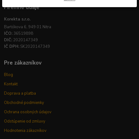
Firemné údaje
Korekta s.r.o.
Bartókova 6, 949 01 Nitra
IČO:
36519898
DIČ:
2020147349
IČ DPH:
SK2020147349
Pre zákazníkov
Blog
Kontakt
Doprava a platba
Obchodné podmienky
Ochrana osobných údajov
Odstúpenie od zmluvy
Hodnotenia zákazníkov