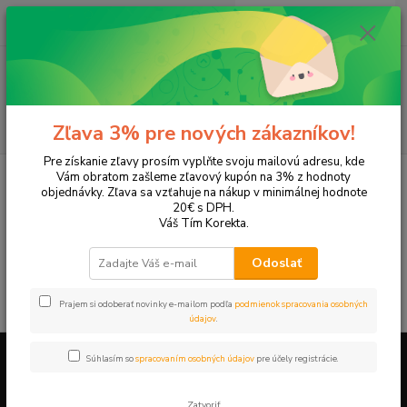
0
ks
+421 905 615 831
za
0,00 EUR
Menu
Hľadať
Zľava 3% pre nových zákazníkov!
Pre získanie zľavy prosím vyplňte svoju mailovú adresu, kde
Úvod
Tonery a náplne do tlačiarní
Panasonic
KX-F1016
Vám obratom zašleme zľavový kupón na 3% z hodnoty
objednávky. Zľava sa vzťahuje na nákup v minimálnej hodnote
KX-F1016
20€ s DPH.
Váš Tím Korekta.
V tejto kategórii nebol nájdený žiadny tovar.
Odoslať
Prajem si odoberať novinky e-mailom podľa
podmienok spracovania osobných
údajov
.
Súhlasím so
spracovaním osobných údajov
pre účely registrácie.
Firemné údaje a informácie
Zatvoriť