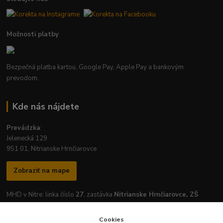
Možnosti platby
Bezpečná platba kartou, Google Pay, Apple Pay a bankovým
prevodom.
Kde nás nájdete
Prevádzka
:
Jelenecká 129
951 01, Nitrianske Hrnčiarovce
Zobraziť na mape
MHD v Nitre: linka číslo
27
, zastávka
Nitrianske Hrnčiarovce, ZŠ
Cookies