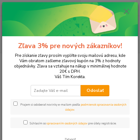
0
ks
EUR
+421 905 615 831
za
0,00 EUR
Menu
Hľadať
Zľava 3% pre nových zákazníkov!
Pre získanie zľavy prosím vyplňte svoju mailovú adresu, kde
Úvod
Tonery a náplne do tlačiarní
SAMSUNG
SCX-4200
Vám obratom zašleme zľavový kupón na 3% z hodnoty
objednávky. Zľava sa vzťahuje na nákup v minimálnej hodnote
SCX-4200
20€ s DPH.
Váš Tím Korekta.
Upresniť parametre
Odoslať
Prajem si odoberať novinky e-mailom podľa
podmienok spracovania osobných
Najnovšie
Najlacnejšie
Najdrahšie
údajov
.
Zobrazujem 1-1 z 1
Súhlasím so
spracovaním osobných údajov
pre účely registrácie.
strana
z 1
Zatvoriť