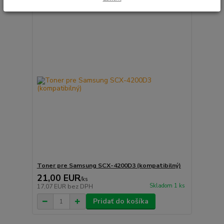
Toner pre Samsung SCX-4200D3 (kompatibilný)
21,00 EUR
/
ks
Skladom 1 ks
17,07 EUR
bez DPH
Pridať do košíka