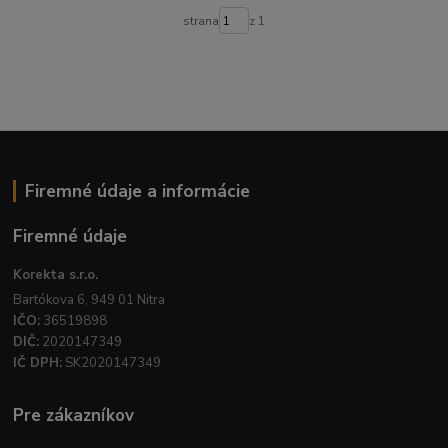
strana
z 1
Firemné údaje a informácie
Firemné údaje
Korekta s.r.o.
Bartókova 6, 949 01 Nitra
IČO:
36519898
DIČ:
2020147349
IČ DPH:
SK2020147349
Pre zákazníkov