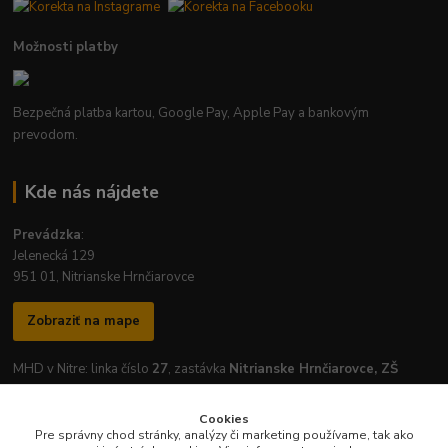
Možnosti platby
Bezpečná platba kartou, Google Pay, Apple Pay a bankovým
prevodom.
Kde nás nájdete
Prevádzka
:
Jelenecká 129
951 01, Nitrianske Hrnčiarovce
Zobraziť na mape
MHD v Nitre: linka číslo
27
, zastávka
Nitrianske Hrnčiarovce, ZŠ
Cookies
Pre správny chod stránky, analýzy či marketing používame, tak ako