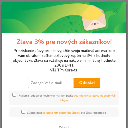
0
ks
+421 905 615 831
za
0,00 EUR
Menu
Hľadať
Zľava 3% pre nových zákazníkov!
Pre získanie zľavy prosím vyplňte svoju mailovú adresu, kde
Úvod
Tonery a náplne do tlačiarní
Canon
Pixma MG-6851
Vám obratom zašleme zľavový kupón na 3% z hodnoty
objednávky. Zľava sa vzťahuje na nákup v minimálnej hodnote
Pixma MG-6851
20€ s DPH.
Váš Tím Korekta.
Upresniť parametre
Odoslať
Prajem si odoberať novinky e-mailom podľa
podmienok spracovania osobných
Najnovšie
Najlacnejšie
Najdrahšie
údajov
.
Zobrazujem 1-11 z 11
Súhlasím so
spracovaním osobných údajov
pre účely registrácie.
strana
z 1
Zatvoriť