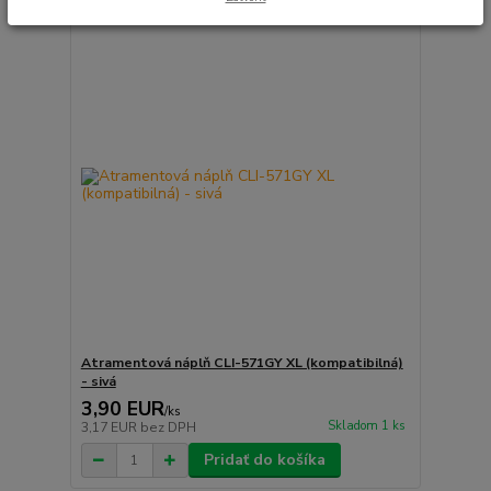
Atramentová náplň CLI-571GY XL (kompatibilná)
- sivá
3,90 EUR
/
ks
Skladom 1 ks
3,17 EUR
bez DPH
Pridať do košíka