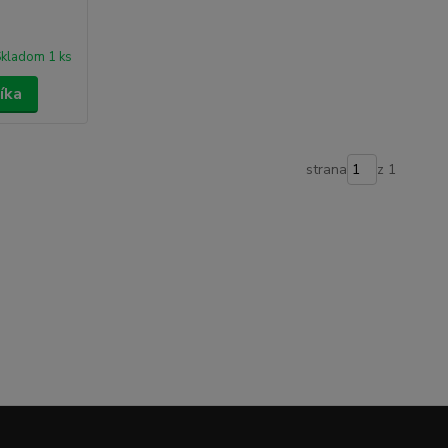
kladom 1 ks
íka
strana
z 1