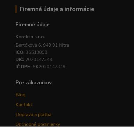
Firemné údaje a informácie
Firemné údaje
Korekta s.r.o.
Bartókova 6, 949 01 Nitra
IČO:
36519898
DIČ:
2020147349
IČ DPH:
SK2020147349
Pre zákazníkov
Blog
Kontakt
Doprava a platba
Obchodné podmienky