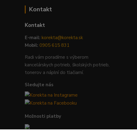
Kontakt
Kontakt
E-mail:
korekta@korekta.sk
Mobil:
0905 615 831
Radi vám poradíme s výberom
kancelárskych potrieb, školských potrieb,
tonerov a náplní do tlačiarní.
Sledujte nás
Možnosti platby