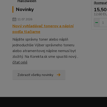
(kompat
Novinky
15,50
12,60 E
11.07.2026
Nový vyhľadávač tonerov a náplní
podľa tlačiarne
Nájdite správny toner alebo náplň
jednoduchšie Výber správneho toneru
alebo atramentovej náplne nemusí byť
zložitý. Na Korekta.sk sme spustili nový...
čítať celé
Zobraziť všetky novinky