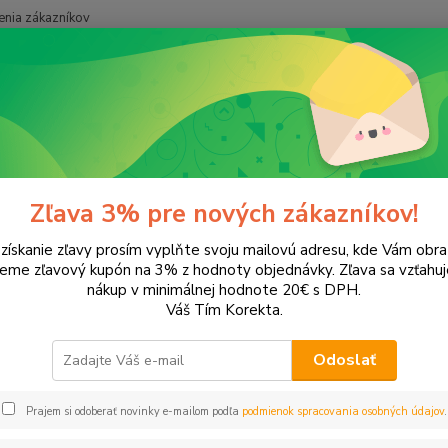
nia zákazníkov
Neviet
Hľadať
+421
onery a náplne do tlačiarní
Canon
iP2600
600
Zľava 3% pre nových zákazníkov!
 získanie zľavy prosím vyplňte svoju mailovú adresu, kde Vám obr
leme zľavový kupón na 3% z hodnoty objednávky. Zľava sa vzťahuj
EUR
Od
nákup v minimálnej hodnote 20€ s DPH.
Váš Tím Korekta.
Odoslať
Upresniť parametr
Prajem si odoberať novinky e-mailom podľa
podmienok spracovania osobných údajov
.