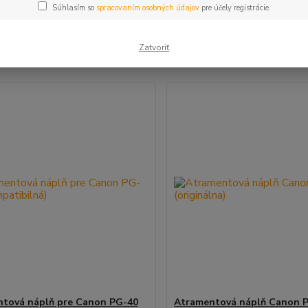
Súhlasím so
spracovaním osobných údajov
pre účely registrácie.
šie
Najlacnejšie
Najdrahšie
Zatvoriť
m 1-2 z 2
tová náplň pre Canon PG-40
Atramentová náplň Canon 