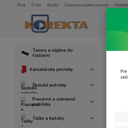
Blog
O nás
Služby
Doprava a platba za tovar
Hodnote
Úvod
T
Tonery a náplne do
tlačiarní
iP2
Kancelárske potreby
Pre
zaš
Cena:
Školské potreby
Pracovné a ochranné
pomôcky
Tašky a batohy