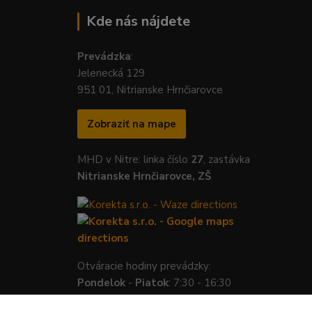
Kde nás nájdete
Prevádzka
:
Jelenecká 129
951 01, Nitrianske Hrnčiarovce
Zobraziť na mape
MHD v Nitre: linka číslo
27
, zastávka
Nitrianske Hrnčiarovce, ZŠ
Otváracie hodiny prevádzky:
Pondelok
-
Piatok
: 7:30 - 16:30