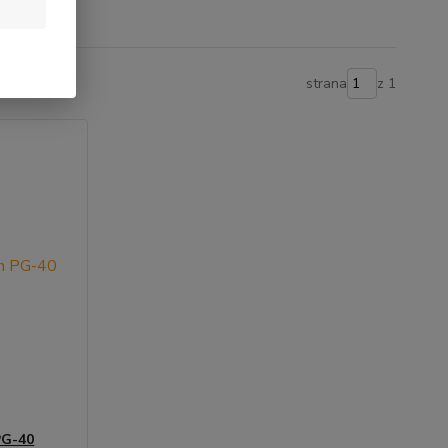
strana
z 1
PG-40