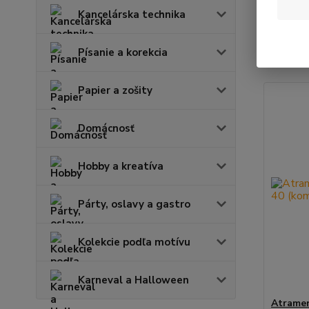
Kancelárska technika
Najnov
Písanie a korekcia
Zobrazuje
Papier a zošity
Domácnosť
Hobby a kreatíva
Párty, oslavy a gastro
Kolekcie podľa motívu
Karneval a Halloween
Atramen