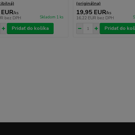
ibilná)
(originálna)
 EUR
19,95 EUR
/
ks
/
ks
Skladom 1 ks
S
UR
bez DPH
16,22 EUR
bez DPH
Pridať do košíka
Pridať do koš