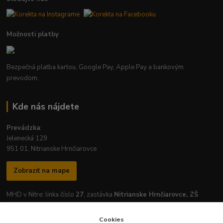
Možnosti platby
Bezpečná platba kartou, Google Pay, Apple Pay a bankovým
prevodom.
Kde nás nájdete
Prevádzka
:
Jelenecká 129
951 01, Nitrianske Hrnčiarovce
Zobraziť na mape
MHD v Nitre: linka číslo
27
, zastávka
Nitrianske Hrnčiarovce, ZŠ
Cookies