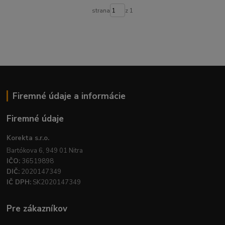
strana
z 1
Firemné údaje a informácie
Firemné údaje
Korekta s.r.o.
Bartókova 6, 949 01 Nitra
IČO:
36519898
DIČ:
2020147349
IČ DPH:
SK2020147349
Pre zákazníkov