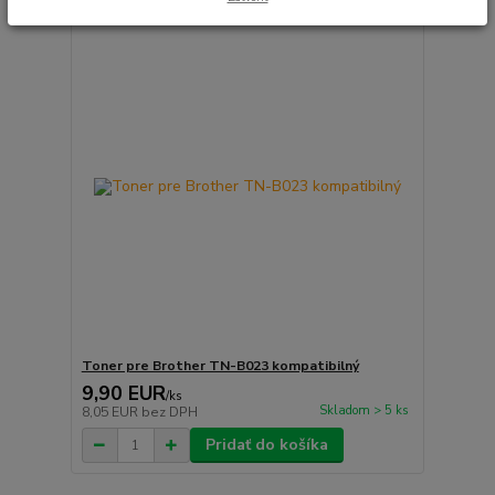
Toner pre Brother TN-B023 kompatibilný
9,90 EUR
/
ks
Skladom > 5 ks
8,05 EUR
bez DPH
Pridať do košíka