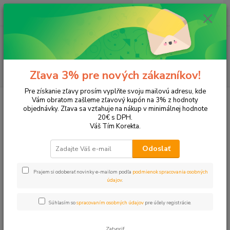
0
ks
EUR
+421 905 615 831
za
0,00 EUR
Menu
Hľadať
Zľava 3% pre nových zákazníkov!
Pre získanie zľavy prosím vyplňte svoju mailovú adresu, kde
Úvod
Tonery a náplne do tlačiarní
Brother
DCP-B7710DN
Vám obratom zašleme zľavový kupón na 3% z hodnoty
objednávky. Zľava sa vzťahuje na nákup v minimálnej hodnote
DCP-B7710DN
20€ s DPH.
Váš Tím Korekta.
Upresniť parametre
Odoslať
Prajem si odoberať novinky e-mailom podľa
podmienok spracovania osobných
Najnovšie
Najlacnejšie
Najdrahšie
údajov
.
Zobrazujem 1-1 z 1
Súhlasím so
spracovaním osobných údajov
pre účely registrácie.
strana
z 1
Zatvoriť