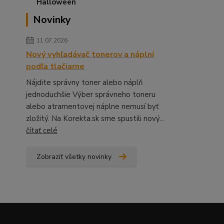
Novinky
11.07.2026
Nový vyhľadávač tonerov a náplní
podľa tlačiarne
Nájdite správny toner alebo náplň
jednoduchšie Výber správneho toneru
alebo atramentovej náplne nemusí byť
zložitý. Na Korekta.sk sme spustili nový...
čítať celé
Zobraziť všetky novinky