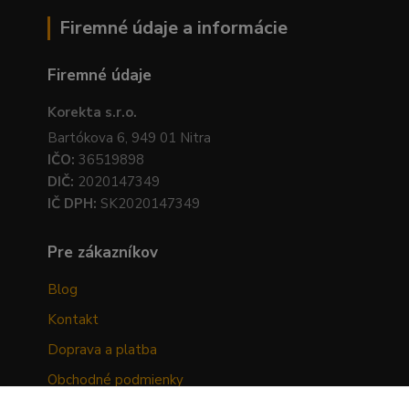
Firemné údaje a informácie
Firemné údaje
Korekta s.r.o.
Bartókova 6, 949 01 Nitra
IČO:
36519898
DIČ:
2020147349
IČ DPH:
SK2020147349
Pre zákazníkov
Blog
Kontakt
Doprava a platba
Obchodné podmienky