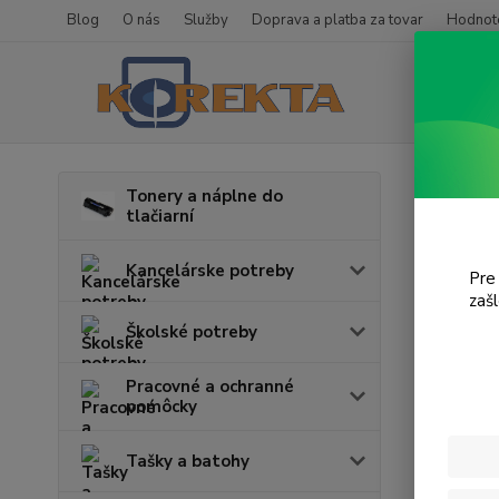
Blog
O nás
Služby
Doprava a platba za tovar
Hodnote
Úvod
T
Tonery a náplne do
tlačiarní
Magi
Kancelárske potreby
Pre
V tejto k
zaš
Školské potreby
Pracovné a ochranné
pomôcky
Tašky a batohy