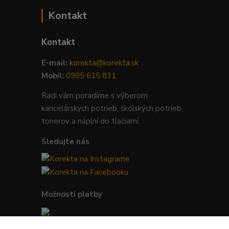
Kontakt
Kontakt
E-mail:
korekta@korekta.sk
Mobil:
0905 615 831
Radi vám poradíme s výberom
kancelárskych potrieb, školských potrieb,
tonerov a náplní do tlačiarní.
Sledujte nás
Možnosti platby