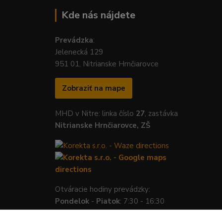
Kde nás nájdete
Prevádzka
:
Jelenecká 129
951 01, Nitrianske Hrnčiarovce
Zobraziť na mape
MHD v Nitre: linka číslo
27
, zastávka
Nitrianske Hrnčiarovce, ZŠ
Otváracie hodiny prevádzky:
Pondelok
-
Piatok
: 7:30 - 16:30