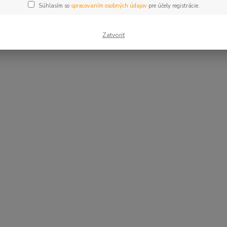
Súhlasím so
spracovaním osobných údajov
pre účely registrácie.
Zatvoriť