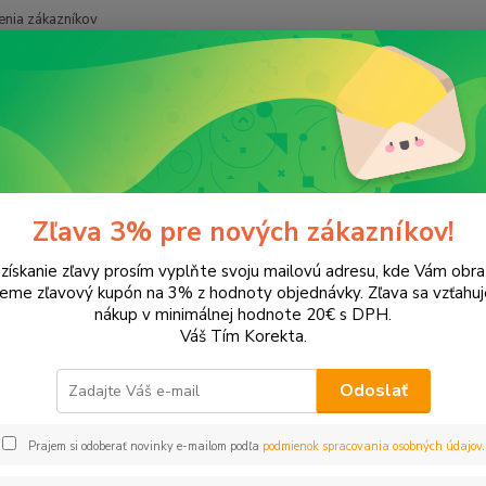
nia zákazníkov
Neviet
Hľadať
+421
onery a náplne do tlačiarní
Konica Minolta
Magic Color 1650
c Color 1650
Zľava 3% pre nových zákazníkov!
 získanie zľavy prosím vyplňte svoju mailovú adresu, kde Vám obr
ategórii nebol nájdený žiadny tovar.
leme zľavový kupón na 3% z hodnoty objednávky. Zľava sa vzťahuj
nákup v minimálnej hodnote 20€ s DPH.
Váš Tím Korekta.
Odoslať
Prajem si odoberať novinky e-mailom podľa
podmienok spracovania osobných údajov
.