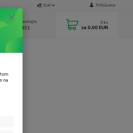
Prihlásenie
EUR
e si rady? Zavolajte.
0
ks
za
0,00 EUR
 905 615 831
atom
e na