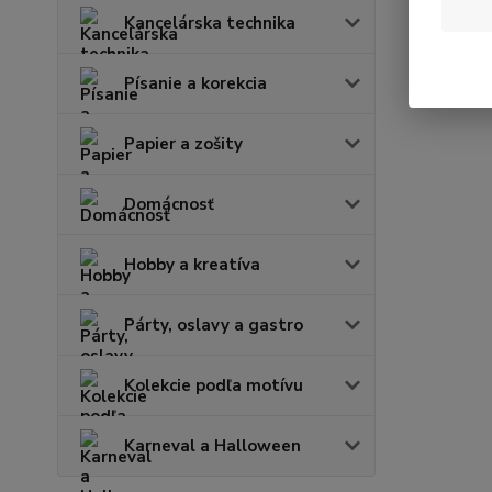
Kancelárska technika
Písanie a korekcia
Papier a zošity
Domácnosť
Hobby a kreatíva
Párty, oslavy a gastro
Kolekcie podľa motívu
Karneval a Halloween