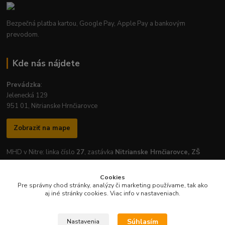
Bezpečná platba kartou, Google Pay, Apple Pay a bankovým
prevodom.
Kde nás nájdete
Prevádzka
:
Jelenecká 129
951 01, Nitrianske Hrnčiarovce
Zobraziť na mape
MHD v Nitre: linka číslo
27
, zastávka
Nitrianske Hrnčiarovce, ZŠ
Cookies
Pre správny chod stránky, analýzy či marketing používame, tak ako
aj iné stránky cookies. Viac info v nastaveniach.
Otváracie hodiny prevádzky:
Pondelok
-
Piatok
: 7:30 - 16:30
Súhlasím
Nastavenia