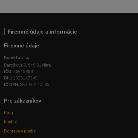
Firemné údaje a informácie
Firemné údaje
Korekta s.r.o.
Bartókova 6, 949 01 Nitra
IČO:
36519898
DIČ:
2020147349
IČ DPH:
SK2020147349
Pre zákazníkov
Blog
Kontakt
Doprava a platba