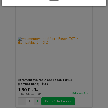
Atramentová náplň pre Epson T0714
(kompatibilná) - žltá
1,80 EUR
/
ks
Skladom 3 ks
1,46 EUR
bez DPH
Pridať do košíka