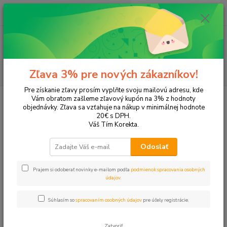
0
ks
+421 905 615 831
za
0,00 EUR
Menu
Hľadať
Zľava 3% pre nových zákazníkov!
Pre získanie zľavy prosím vyplňte svoju mailovú adresu, kde
Úvod
Tonery a náplne do tlačiarní
EPSON
Stylus SX105
Vám obratom zašleme zľavový kupón na 3% z hodnoty
objednávky. Zľava sa vzťahuje na nákup v minimálnej hodnote
Stylus SX105
20€ s DPH.
Váš Tím Korekta.
Upresniť parametre
Odoslať
Prajem si odoberať novinky e-mailom podľa
podmienok spracovania osobných
Najnovšie
Najlacnejšie
Najdrahšie
údajov
.
Zobrazujem 1-4 z 4
Súhlasím so
spracovaním osobných údajov
pre účely registrácie.
strana
z 1
Zatvoriť