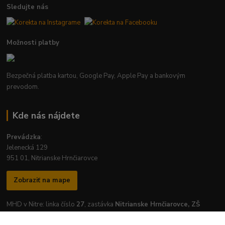
Sledujte nás
Možnosti platby
Bezpečná platba kartou, Google Pay, Apple Pay a bankovým
prevodom.
Kde nás nájdete
Prevádzka
:
Jelenecká 129
951 01, Nitrianske Hrnčiarovce
Zobraziť na mape
MHD v Nitre: linka číslo
27
, zastávka
Nitrianske Hrnčiarovce, ZŠ