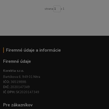
strana
z 1
Firemné údaje a informácie
Firemné údaje
Korekta s.r.o.
Bartókova 6, 949 01 Nitra
IČO:
36519898
DIČ:
2020147349
IČ DPH:
SK2020147349
Pre zákazníkov