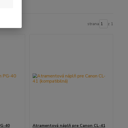
strana
z 1
PG-40
Atramentová náplň pre Canon CL-41