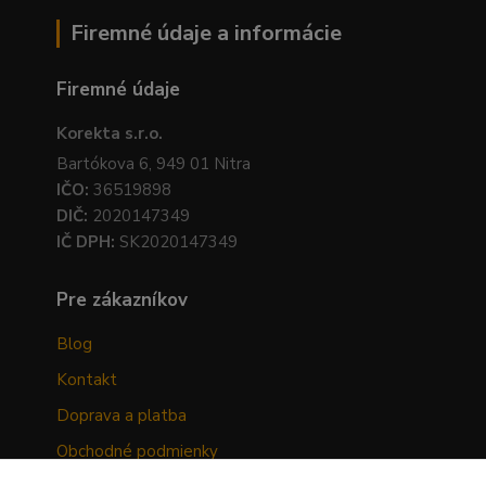
Firemné údaje a informácie
Firemné údaje
Korekta s.r.o.
Bartókova 6, 949 01 Nitra
IČO:
36519898
DIČ:
2020147349
IČ DPH:
SK2020147349
Pre zákazníkov
Blog
Kontakt
Doprava a platba
Obchodné podmienky