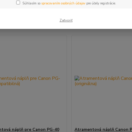
Súhlasím so
spracovaním osobných údajov
pre účely registrácie.
šie
Najlacnejšie
Najdrahšie
Zatvoriť
m 1-3 z 3
tová náplň pre Canon PG-40
Atramentová náplň Canon 