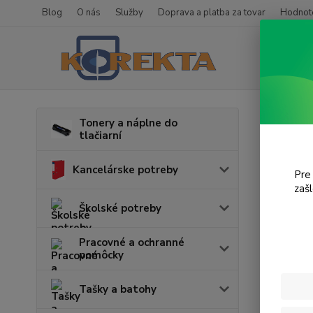
Blog
O nás
Služby
Doprava a platba za tovar
Hodnote
Úvod
T
Tonery a náplne do
tlačiarní
MP1
Kancelárske potreby
Pre
zaš
Cena:
Školské potreby
Pracovné a ochranné
pomôcky
Tašky a batohy