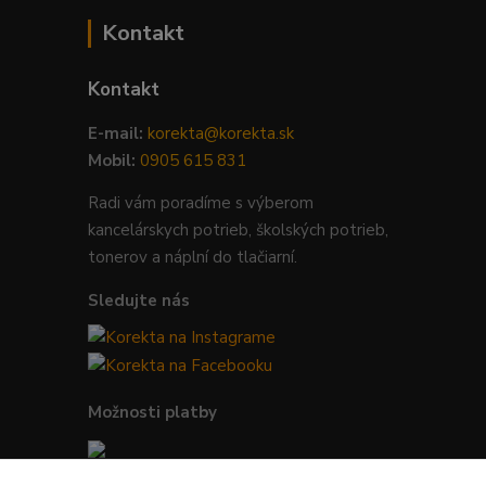
Kontakt
Kontakt
E-mail:
korekta@korekta.sk
Mobil:
0905 615 831
Radi vám poradíme s výberom
kancelárskych potrieb, školských potrieb,
tonerov a náplní do tlačiarní.
Sledujte nás
Možnosti platby