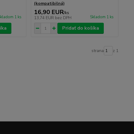
(kompatibilná)
16,90 EUR
/
ks
kladom 1 ks
Skladom 1 ks
13,74 EUR
bez DPH
íka
Pridať do košíka
strana
z 1