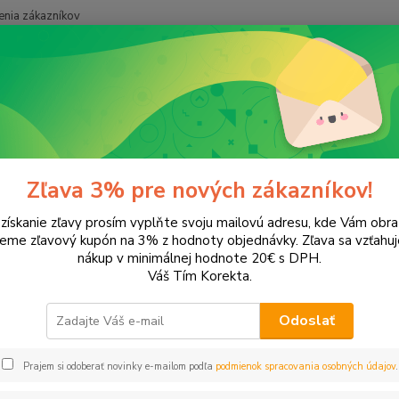
nia zákazníkov
Neviet
Hľadať
+421
onery a náplne do tlačiarní
Canon
MP160
60
Zľava 3% pre nových zákazníkov!
 získanie zľavy prosím vyplňte svoju mailovú adresu, kde Vám obr
leme zľavový kupón na 3% z hodnoty objednávky. Zľava sa vzťahuj
EUR
Od
nákup v minimálnej hodnote 20€ s DPH.
Váš Tím Korekta.
Odoslať
Upresniť parametr
Prajem si odoberať novinky e-mailom podľa
podmienok spracovania osobných údajov
.