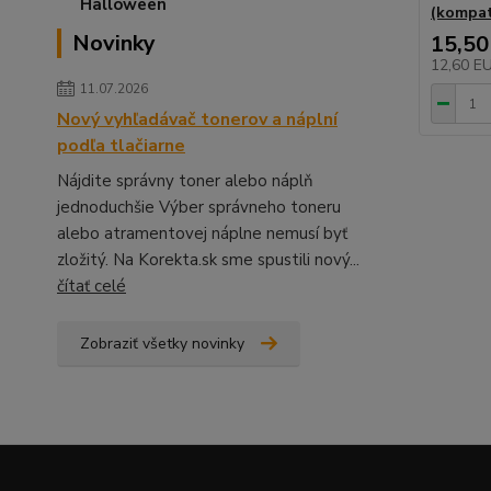
(kompat
Novinky
15,50
12,60 E
11.07.2026
Nový vyhľadávač tonerov a náplní
podľa tlačiarne
Nájdite správny toner alebo náplň
jednoduchšie Výber správneho toneru
alebo atramentovej náplne nemusí byť
zložitý. Na Korekta.sk sme spustili nový...
čítať celé
Zobraziť všetky novinky