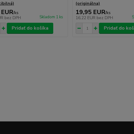
ibilná)
(originálna)
 EUR
19,95 EUR
/
ks
/
ks
Skladom 1 ks
S
UR
bez DPH
16,22 EUR
bez DPH
Pridať do košíka
Pridať do koš