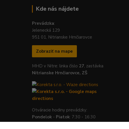
Kde nás nájdete
Prevádzka
:
Jelenecká 129
951 01, Nitrianske Hrnčiarovce
Zobraziť na mape
MHD v Nitre: linka číslo
27
, zastávka
Nitrianske Hrnčiarovce, ZŠ
Otváracie hodiny prevádzky:
Pondelok
-
Piatok
: 7:30 - 16:30