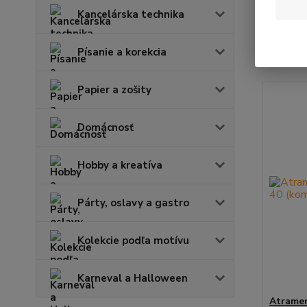
Kancelárska technika
Najnov
Písanie a korekcia
Zobrazuje
Papier a zošity
Domácnosť
Hobby a kreatíva
Párty, oslavy a gastro
Kolekcie podľa motívu
Karneval a Halloween
Atramen