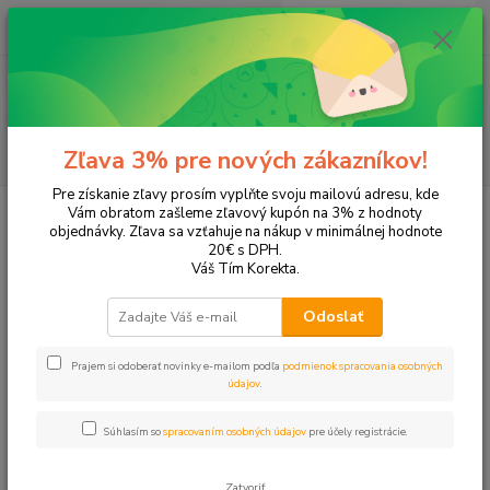
0
ks
EUR
+421 905 615 831
za
0,00 EUR
Menu
Hľadať
Zľava 3% pre nových zákazníkov!
Pre získanie zľavy prosím vyplňte svoju mailovú adresu, kde
Úvod
Tonery a náplne do tlačiarní
Brother
HL 1112
Vám obratom zašleme zľavový kupón na 3% z hodnoty
objednávky. Zľava sa vzťahuje na nákup v minimálnej hodnote
HL 1112
20€ s DPH.
Váš Tím Korekta.
Upresniť parametre
Odoslať
Prajem si odoberať novinky e-mailom podľa
podmienok spracovania osobných
Najnovšie
Najlacnejšie
Najdrahšie
údajov
.
Zobrazujem 1-1 z 1
Súhlasím so
spracovaním osobných údajov
pre účely registrácie.
strana
z 1
Zatvoriť