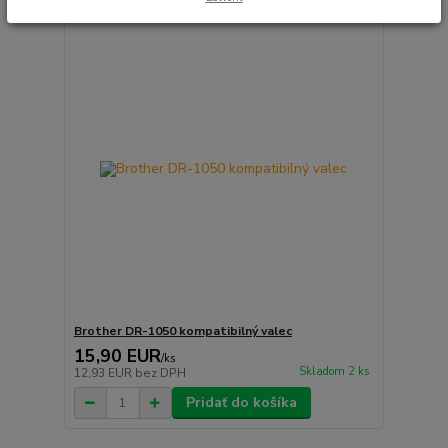
Brother DR-1050 kompatibilný valec
15,90 EUR
/
ks
Skladom 2 ks
12,93 EUR
bez DPH
Pridať do košíka