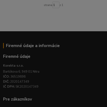
strana
z 1
Firemné údaje a informácie
Firemné údaje
Korekta s.r.o.
Bartókova 6, 949 01 Nitra
IČO:
36519898
DIČ:
2020147349
IČ DPH:
SK2020147349
Pre zákazníkov