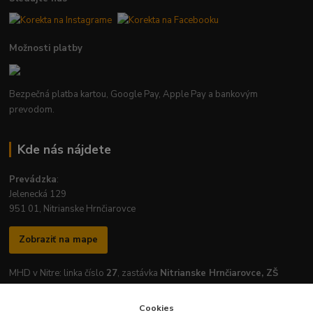
Možnosti platby
Bezpečná platba kartou, Google Pay, Apple Pay a bankovým
prevodom.
Kde nás nájdete
Prevádzka
:
Jelenecká 129
951 01, Nitrianske Hrnčiarovce
Zobraziť na mape
MHD v Nitre: linka číslo
27
, zastávka
Nitrianske Hrnčiarovce, ZŠ
Cookies