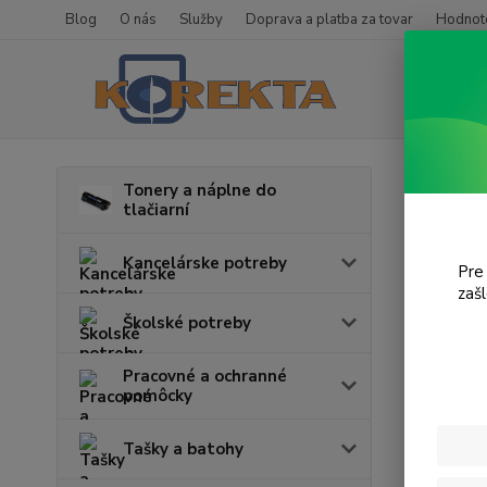
Blog
O nás
Služby
Doprava a platba za tovar
Hodnote
Úvod
T
Tonery a náplne do
tlačiarní
WP-
Kancelárske potreby
Pre
zaš
Cena:
Školské potreby
Pracovné a ochranné
pomôcky
Tašky a batohy