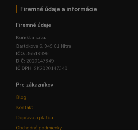
Firemné údaje a informácie
Firemné údaje
Korekta s.r.o.
Bartókova 6, 949 01 Nitra
IČO:
36519898
DIČ:
2020147349
IČ DPH:
SK2020147349
Pre zákazníkov
Blog
Kontakt
Doprava a platba
Obchodné podmienky