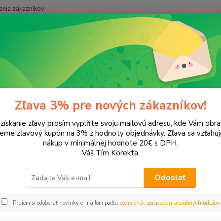
nia zákazníkov
Neviet
Hľadať
+421
onery a náplne do tlačiarní
EPSON
WP-4535
4535
Zľava 3% pre nových zákazníkov!
 získanie zľavy prosím vyplňte svoju mailovú adresu, kde Vám obr
leme zľavový kupón na 3% z hodnoty objednávky. Zľava sa vzťahuj
EUR
Od
nákup v minimálnej hodnote 20€ s DPH.
Váš Tím Korekta.
Odoslať
Upresniť parametr
Prajem si odoberať novinky e-mailom podľa
podmienok spracovania osobných údajov
.