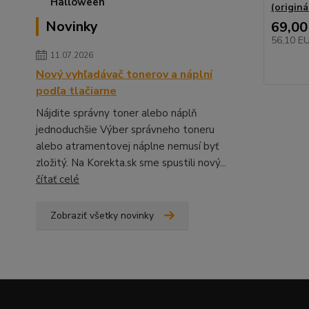
(originá
Novinky
69,00
56,10 E
11.07.2026
Nový vyhľadávač tonerov a náplní
podľa tlačiarne
Nájdite správny toner alebo náplň
jednoduchšie Výber správneho toneru
alebo atramentovej náplne nemusí byť
zložitý. Na Korekta.sk sme spustili nový...
čítať celé
Zobraziť všetky novinky