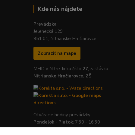
Kde nás nájdete
Prevádzka
:
Jelenecká 129
951 01, Nitrianske Hrnčiarovce
Zobraziť na mape
MHD v Nitre: linka číslo
27
, zastávka
Nitrianske Hrnčiarovce, ZŠ
Otváracie hodiny prevádzky:
Pondelok
-
Piatok
: 7:30 - 16:30