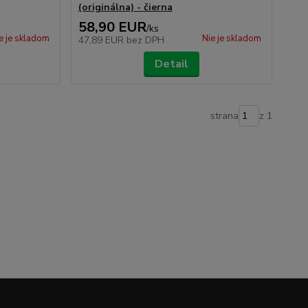
(originálna) - čierna
58,90 EUR
/
ks
e je skladom
Nie je skladom
47,89 EUR
bez DPH
Detail
strana
z 1