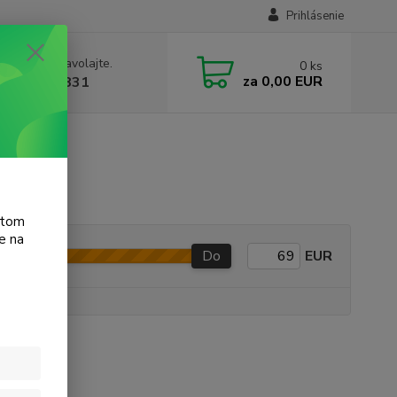
Prihlásenie
e si rady? Zavolajte.
0
ks
za
0,00 EUR
 905 615 831
atom
e na
Do
EUR
e