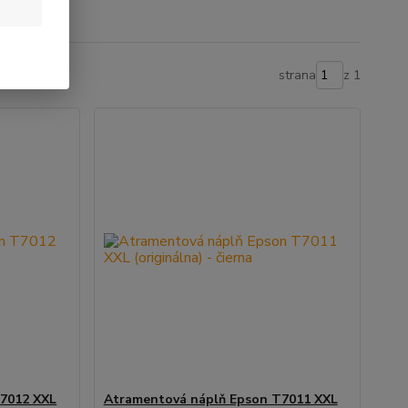
strana
z 1
7012 XXL
Atramentová náplň Epson T7011 XXL