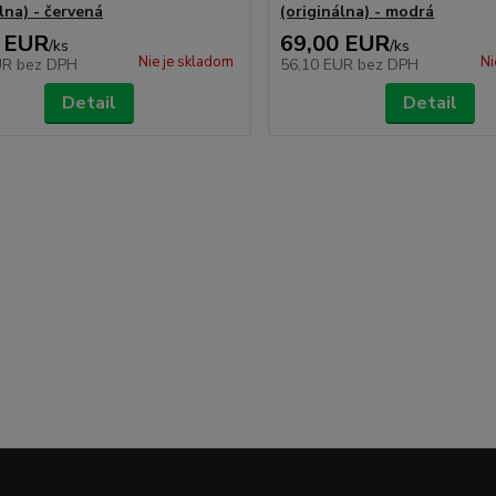
lna) - červená
(originálna) - modrá
 EUR
69,00 EUR
/
ks
/
ks
Nie je skladom
Ni
UR
bez DPH
56,10 EUR
bez DPH
Detail
Detail