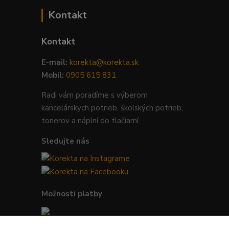
Kontakt
Kontakt
E-mail:
korekta@korekta.sk
Mobil:
0905 615 831
Radi vám poradíme s výberom
kancelárskych potrieb, školských potrieb,
tonerov a náplní do tlačiarní.
Sledujte nás
Možnosti platby