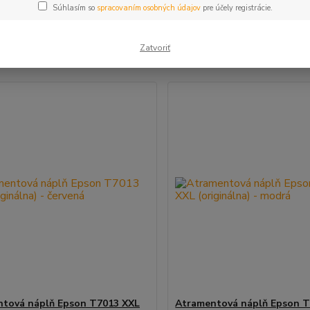
Súhlasím so
spracovaním osobných údajov
pre účely registrácie.
šie
Najlacnejšie
Najdrahšie
Zatvoriť
m 1-3 z 3
tová náplň Epson T7013 XXL
Atramentová náplň Epson T