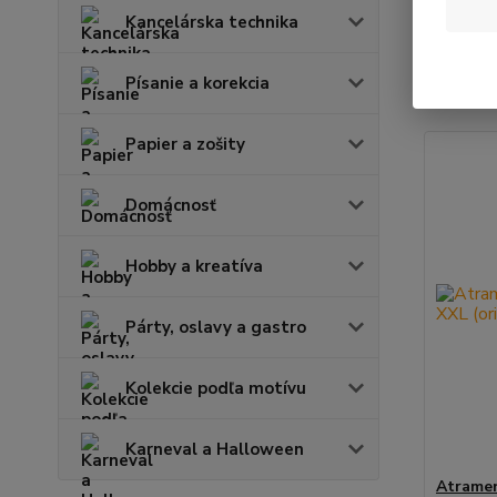
Kancelárska technika
Najnov
Písanie a korekcia
Zobrazuje
Papier a zošity
Domácnosť
Hobby a kreatíva
Párty, oslavy a gastro
Kolekcie podľa motívu
Karneval a Halloween
Atramen