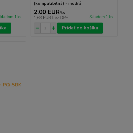
(kompatibilná) - modrá
2,00 EUR
/
ks
kladom 1 ks
Skladom 1 ks
1,63 EUR
bez DPH
íka
Pridať do košíka