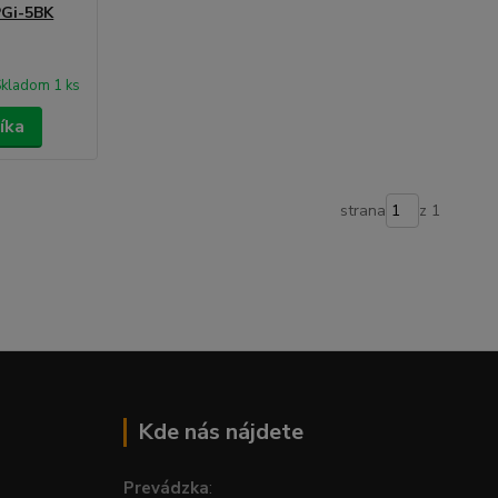
PGi-5BK
kladom 1 ks
íka
strana
z 1
Kde nás nájdete
Prevádzka
: