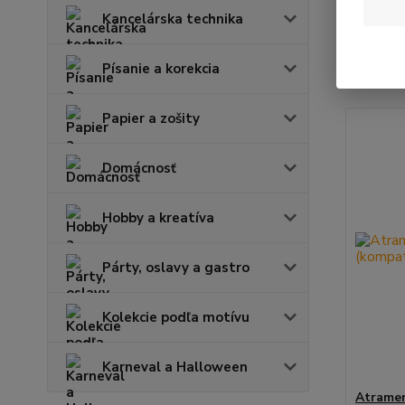
Kancelárska technika
Najnov
Písanie a korekcia
Zobrazuje
Papier a zošity
Domácnosť
Hobby a kreatíva
Párty, oslavy a gastro
Kolekcie podľa motívu
Karneval a Halloween
Atramen