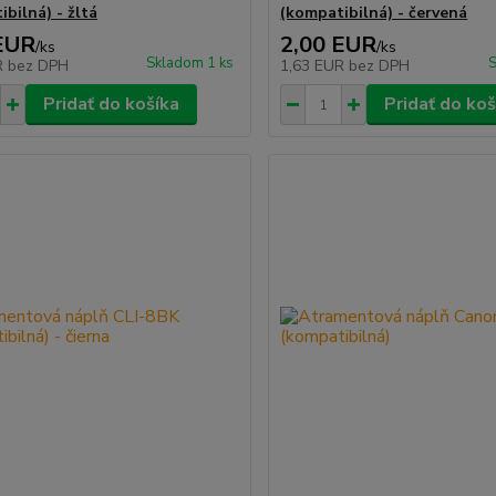
bilná) - žltá
(kompatibilná) - červená
EUR
2,00 EUR
/
ks
/
ks
Skladom 1 ks
S
R
bez DPH
1,63 EUR
bez DPH
Pridať do košíka
Pridať do koš