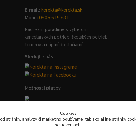
E-mail:
korekta@korekta.sk
Mobil:
0905 615 831
Radi vám poradíme s výberom
kancelárskych potrieb, školských potrieb,
tonerov a náplní do tlačiarní.
Sledujte nás
Možnosti platby
Bezpečná platba kartou, Google Pay,
Cookies
Apple Pay a bankovým prevodom.
od stránky, analýzy či marketing používame, tak ako aj iné stránky cooki
nastaveniach.