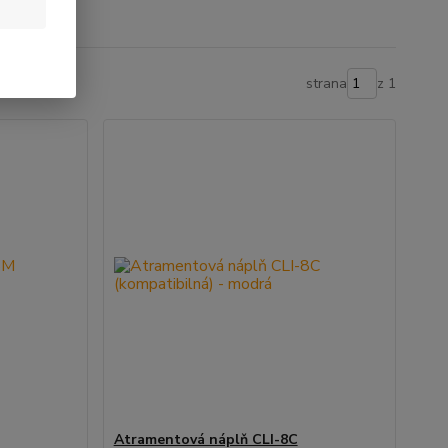
strana
z 1
Atramentová náplň CLI-8C