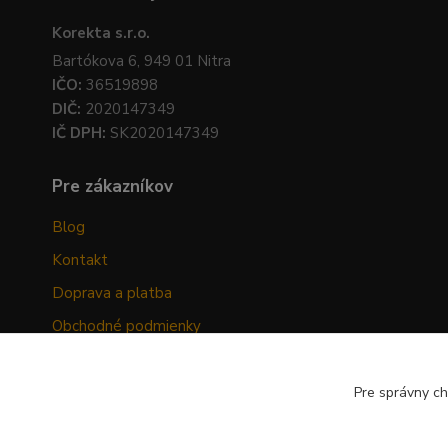
Korekta s.r.o.
Bartókova 6, 949 01 Nitra
IČO:
36519898
DIČ:
2020147349
IČ DPH:
SK2020147349
Pre zákazníkov
Blog
Kontakt
Doprava a platba
Obchodné podmienky
Ochrana osobných údajov
Odstúpenie od zmluvy
Pre správny ch
Hodnotenia zákazníkov