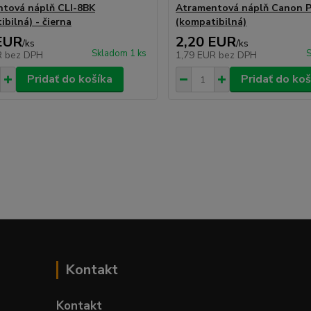
tová náplň CLI-8BK
Atramentová náplň Canon 
bilná) - čierna
(kompatibilná)
EUR
2,20 EUR
/
ks
/
ks
Skladom 1 ks
S
R
bez DPH
1,79 EUR
bez DPH
Pridať do košíka
Pridať do koš
Kontakt
Kontakt