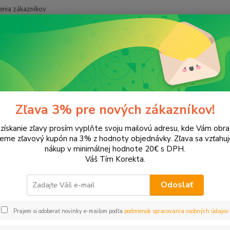
nia zákazníkov
Neviet
Hľadať
+421
onery a náplne do tlačiarní
Canon
MP530
30
Zľava 3% pre nových zákazníkov!
 získanie zľavy prosím vyplňte svoju mailovú adresu, kde Vám obr
leme zľavový kupón na 3% z hodnoty objednávky. Zľava sa vzťahuj
EUR
Od
nákup v minimálnej hodnote 20€ s DPH.
Váš Tím Korekta.
Odoslať
Upresniť parametr
Prajem si odoberať novinky e-mailom podľa
podmienok spracovania osobných údajov
.