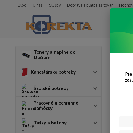
Blog
O nás
Služby
Doprava a platba za tovar
Hodnote
Úvod
T
Tonery a náplne do
tlačiarní
MP5
Kancelárske potreby
Pre
zaš
Cena:
Školské potreby
Pracovné a ochranné
pomôcky
Tašky a batohy