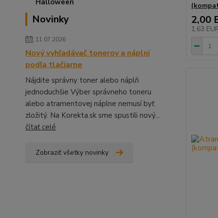
(kompati
Novinky
2,00 
1,63 EU
11.07.2026
Nový vyhľadávač tonerov a náplní
podľa tlačiarne
Nájdite správny toner alebo náplň
jednoduchšie Výber správneho toneru
alebo atramentovej náplne nemusí byť
zložitý. Na Korekta.sk sme spustili nový...
čítať celé
Zobraziť všetky novinky