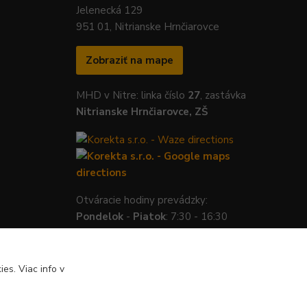
Jelenecká 129
951 01, Nitrianske Hrnčiarovce
Zobraziť na mape
MHD v Nitre: linka číslo
27
, zastávka
Nitrianske Hrnčiarovce, ZŠ
Otváracie hodiny prevádzky:
Pondelok
-
Piatok
: 7:30 - 16:30
es. Viac info v