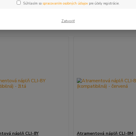
Súhlasím so
spracovaním osobných údajov
pre účely registrácie.
šie
Najlacnejšie
Najdrahšie
Zatvoriť
m 1-5 z 5
tová náplň CLI-8Y
Atramentová náplň CLI-8M