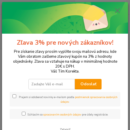
0
ks
EUR
+421 905 615 831
za
0,00 EUR
Menu
Hľadať
Zľava 3% pre nových zákazníkov!
Pre získanie zľavy prosím vyplňte svoju mailovú adresu, kde
Úvod
Tonery a náplne do tlačiarní
Canon
i-Sensys LBP 631Cw
Vám obratom zašleme zľavový kupón na 3% z hodnoty
objednávky. Zľava sa vzťahuje na nákup v minimálnej hodnote
i-Sensys LBP 631Cw
20€ s DPH.
Váš Tím Korekta.
Upresniť parametre
Odoslať
Prajem si odoberať novinky e-mailom podľa
podmienok spracovania osobných
Najnovšie
Najlacnejšie
Najdrahšie
údajov
.
Zobrazujem 1-4 z 4
Súhlasím so
spracovaním osobných údajov
pre účely registrácie.
strana
z 1
Zatvoriť