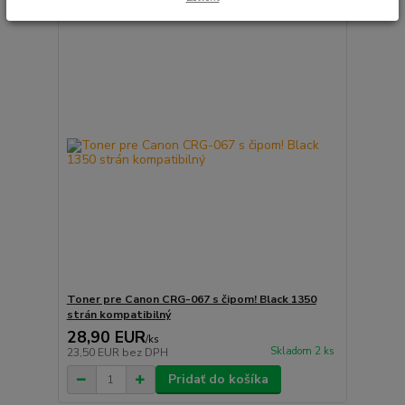
Toner pre Canon CRG-067 s čipom! Black 1350
strán kompatibilný
28,90 EUR
/
ks
Skladom 2 ks
23,50 EUR
bez DPH
Pridať do košíka