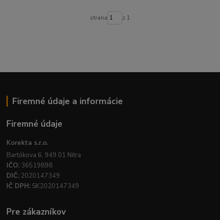
strana
z 1
Firemné údaje a informácie
Firemné údaje
Korekta s.r.o.
Bartókova 6, 949 01 Nitra
IČO:
36519898
DIČ:
2020147349
IČ DPH:
SK2020147349
Pre zákazníkov