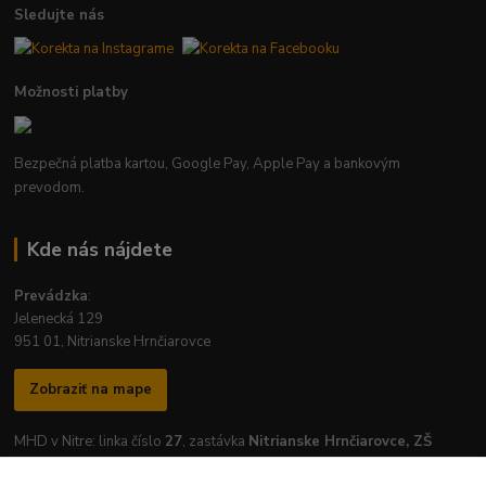
Sledujte nás
Možnosti platby
Bezpečná platba kartou, Google Pay, Apple Pay a bankovým
prevodom.
Kde nás nájdete
Prevádzka
:
Jelenecká 129
951 01, Nitrianske Hrnčiarovce
Zobraziť na mape
MHD v Nitre: linka číslo
27
, zastávka
Nitrianske Hrnčiarovce, ZŠ