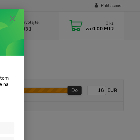
Prihlásenie
e si rady? Zavolajte.
0
ks
za
0,00 EUR
 905 615 831
atom
e na
Do
EUR
e