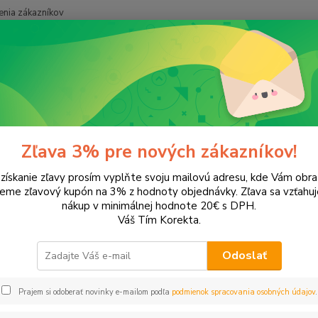
nia zákazníkov
Neviet
Hľadať
+421
onery a náplne do tlačiarní
SAMSUNG
CLP-310
-310
Zľava 3% pre nových zákazníkov!
 získanie zľavy prosím vyplňte svoju mailovú adresu, kde Vám obr
leme zľavový kupón na 3% z hodnoty objednávky. Zľava sa vzťahuj
EUR
Od
nákup v minimálnej hodnote 20€ s DPH.
Váš Tím Korekta.
Odoslať
Upresniť parametr
Prajem si odoberať novinky e-mailom podľa
podmienok spracovania osobných údajov
.