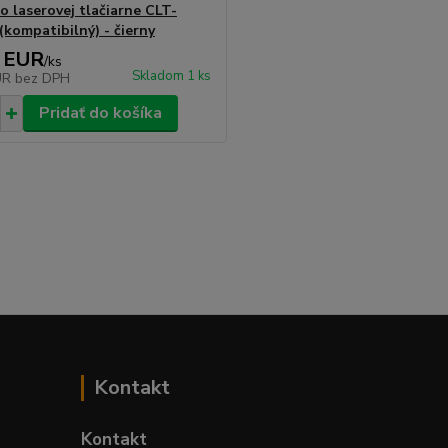
o laserovej tlačiarne CLT-
(kompatibilný) - čierny
 EUR
/
ks
Skladom 1 ks
UR
bez DPH
Pridať do košíka
Kontakt
Kontakt