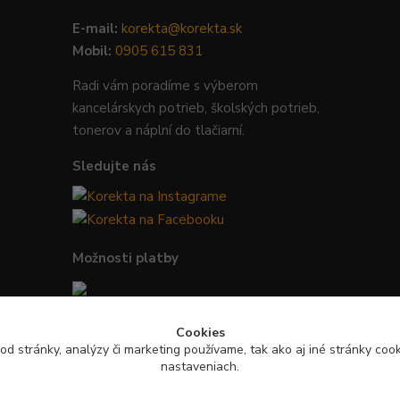
E-mail:
korekta@korekta.sk
Mobil:
0905 615 831
Radi vám poradíme s výberom
kancelárskych potrieb, školských potrieb,
tonerov a náplní do tlačiarní.
Sledujte nás
Možnosti platby
Bezpečná platba kartou, Google Pay,
Cookies
Apple Pay a bankovým prevodom.
od stránky, analýzy či marketing používame, tak ako aj iné stránky cooki
nastaveniach.