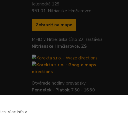
Jelenecká 129
951 01, Nitrianske Hrnčiarovce
Zobraziť na mape
MHD v Nitre: linka číslo
27
, zastávka
Nitrianske Hrnčiarovce, ZŠ
Otváracie hodiny prevádzky:
Pondelok
-
Piatok
: 7:30 - 16:30
es. Viac info v