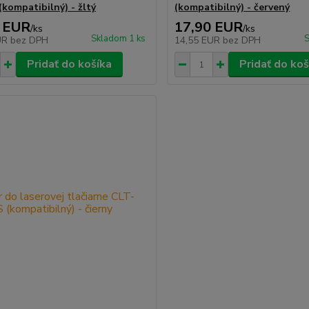
(kompatibilný) - žltý
(kompatibilný) - červený
 EUR
17,90 EUR
/
ks
/
ks
Skladom 1 ks
S
UR
bez DPH
14,55 EUR
bez DPH
Pridať do košíka
Pridať do koš