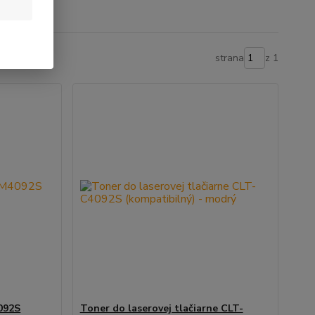
strana
z 1
092S
Toner do laserovej tlačiarne CLT-