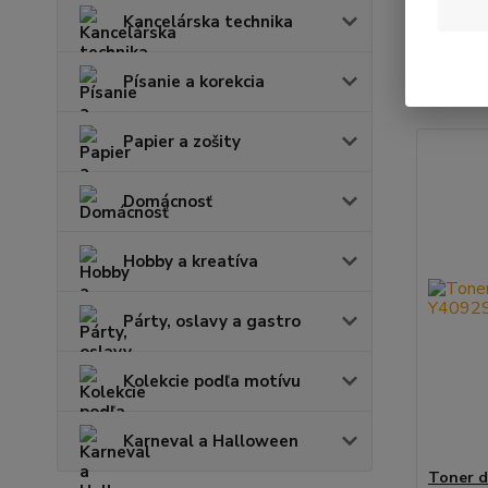
Kancelárska technika
Najnov
Písanie a korekcia
Zobrazuje
Papier a zošity
Domácnosť
Hobby a kreatíva
Párty, oslavy a gastro
Kolekcie podľa motívu
Karneval a Halloween
Toner d