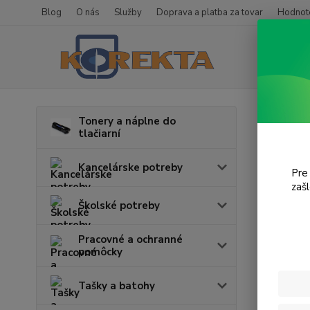
Blog
O nás
Služby
Doprava a platba za tovar
Hodnote
Úvod
T
Tonery a náplne do
tlačiarní
CLP
Kancelárske potreby
Pre
zaš
Cena:
Školské potreby
Pracovné a ochranné
pomôcky
Tašky a batohy