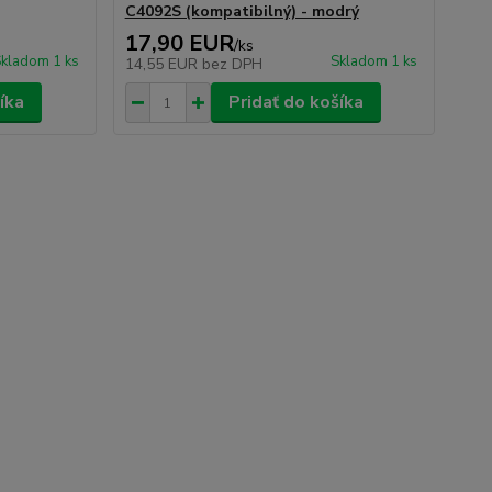
C4092S (kompatibilný) - modrý
17,90 EUR
/
ks
kladom 1 ks
Skladom 1 ks
14,55 EUR
bez DPH
íka
Pridať do košíka