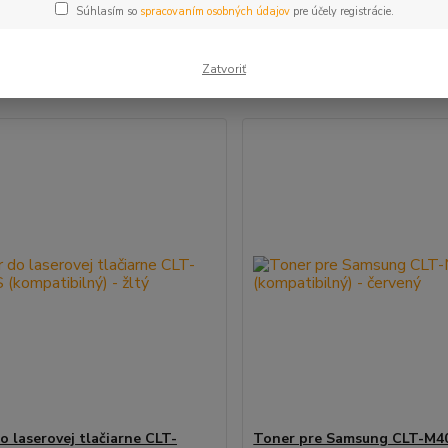
Súhlasím so
spracovaním osobných údajov
pre účely registrácie.
šie
Najlacnejšie
Najdrahšie
Zatvoriť
m 1-4 z 4
o laserovej tlačiarne CLT-
Toner pre Samsung CLT-M4