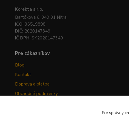
Korekta s.r.o.
Bartókova 6, 949 01 Nitra
IČO:
36519898
DIČ:
2020147349
IČ DPH:
SK2020147349
Pre zákazníkov
Blog
Kontakt
Doprava a platba
Obchodné podmienky
Ochrana osobných údajov
Odstúpenie od zmluvy
Pre správny ch
Hodnotenia zákazníkov