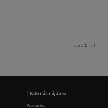
strana
z 1
Kde nás nájdete
Prevádzka
: