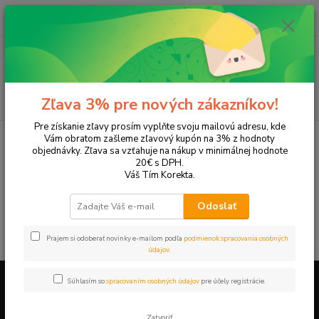
0
ks
+421 905 615 831
za
0,00 EUR
Menu
Hľadať
Zľava 3% pre nových zákazníkov!
Pre získanie zľavy prosím vyplňte svoju mailovú adresu, kde
Úvod
Tonery a náplne do tlačiarní
Konica Minolta
Page Pro 1380 mf
Vám obratom zašleme zľavový kupón na 3% z hodnoty
objednávky. Zľava sa vzťahuje na nákup v minimálnej hodnote
Page Pro 1380 mf
20€ s DPH.
Váš Tím Korekta.
V tejto kategórii nebol nájdený žiadny tovar.
Odoslať
Prajem si odoberať novinky e-mailom podľa
podmienok spracovania osobných
údajov
.
Súhlasím so
spracovaním osobných údajov
pre účely registrácie.
Firemné údaje a informácie
Zatvoriť