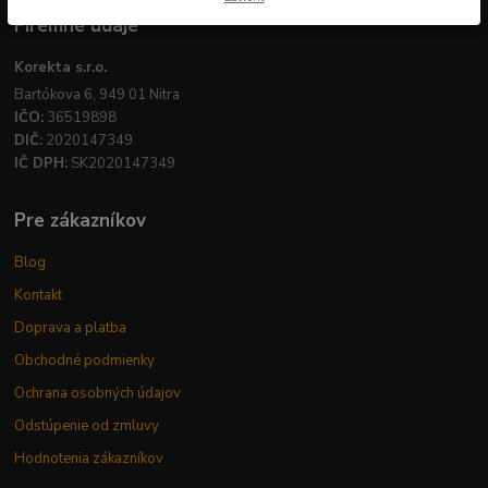
Firemné údaje
Korekta s.r.o.
Bartókova 6, 949 01 Nitra
IČO:
36519898
DIČ:
2020147349
IČ DPH:
SK2020147349
Pre zákazníkov
Blog
Kontakt
Doprava a platba
Obchodné podmienky
Ochrana osobných údajov
Odstúpenie od zmluvy
Hodnotenia zákazníkov