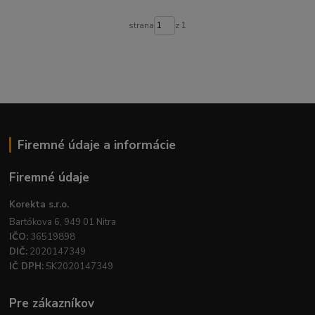
strana
z 1
Firemné údaje a informácie
Firemné údaje
Korekta s.r.o.
Bartókova 6, 949 01 Nitra
IČO:
36519898
DIČ:
2020147349
IČ DPH:
SK2020147349
Pre zákazníkov