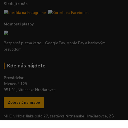
Sledujte nás
Možnosti platby
Bezpečná platba kartou, Google Pay, Apple Pay a bankovým
prevodom.
Kde nás nájdete
Prevádzka
:
Jelenecká 129
951 01, Nitrianske Hrnčiarovce
Zobraziť na mape
MHD v Nitre: linka číslo
27
, zastávka
Nitrianske Hrnčiarovce, ZŠ