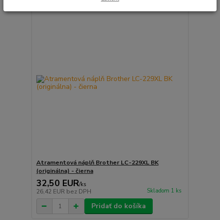
Atramentová náplň Brother LC-229XL BK
(originálna) - čierna
32,50 EUR
/
ks
Skladom 1 ks
26,42 EUR
bez DPH
Pridať do košíka