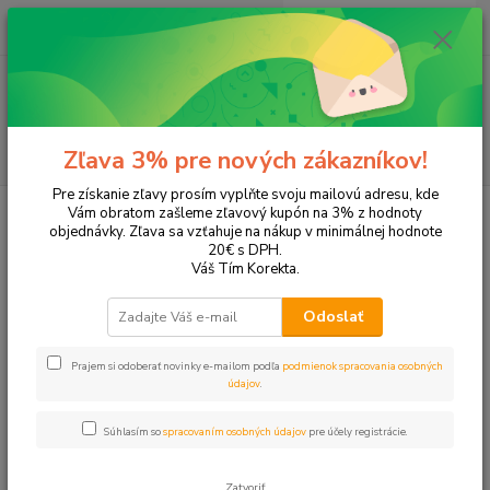
0
ks
+421 905 615 831
za
0,00 EUR
Menu
Hľadať
Zľava 3% pre nových zákazníkov!
Pre získanie zľavy prosím vyplňte svoju mailovú adresu, kde
Úvod
Tonery a náplne do tlačiarní
Brother
MFC-J5625DW
Vám obratom zašleme zľavový kupón na 3% z hodnoty
objednávky. Zľava sa vzťahuje na nákup v minimálnej hodnote
MFC-J5625DW
20€ s DPH.
Váš Tím Korekta.
Upresniť parametre
Odoslať
Prajem si odoberať novinky e-mailom podľa
podmienok spracovania osobných
Najnovšie
Najlacnejšie
Najdrahšie
údajov
.
Zobrazujem 1-4 z 4
Súhlasím so
spracovaním osobných údajov
pre účely registrácie.
strana
z 1
Zatvoriť