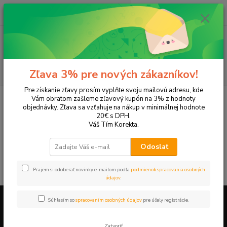
0
ks
EUR
+421 905 615 831
za
0,00 EUR
Menu
Hľadať
Zľava 3% pre nových zákazníkov!
Pre získanie zľavy prosím vyplňte svoju mailovú adresu, kde
Úvod
Tonery a náplne do tlačiarní
EPSON
Stylus Photo R360
Vám obratom zašleme zľavový kupón na 3% z hodnoty
objednávky. Zľava sa vzťahuje na nákup v minimálnej hodnote
Stylus Photo R360
20€ s DPH.
Váš Tím Korekta.
V tejto kategórii nebol nájdený žiadny tovar.
Odoslať
Prajem si odoberať novinky e-mailom podľa
podmienok spracovania osobných
údajov
.
Súhlasím so
spracovaním osobných údajov
pre účely registrácie.
Firemné údaje a informácie
Zatvoriť