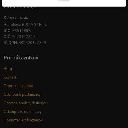
Firemné údaje
Korekta s.r.o.
Bartókova 6, 949 01 Nitra
IČO:
36519898
DIČ:
2020147349
IČ DPH:
SK2020147349
Pre zákazníkov
Blog
Kontakt
Doprava a platba
Obchodné podmienky
Ochrana osobných údajov
Odstúpenie od zmluvy
Hodnotenia zákazníkov