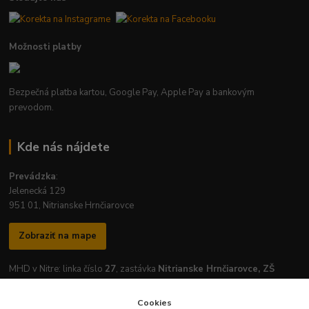
Možnosti platby
Bezpečná platba kartou, Google Pay, Apple Pay a bankovým
prevodom.
Kde nás nájdete
Prevádzka
:
Jelenecká 129
951 01, Nitrianske Hrnčiarovce
Zobraziť na mape
MHD v Nitre: linka číslo
27
, zastávka
Nitrianske Hrnčiarovce, ZŠ
Cookies