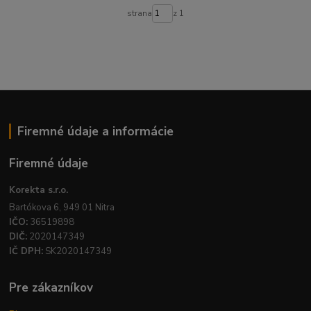
strana
z 1
Firemné údaje a informácie
Firemné údaje
Korekta s.r.o.
Bartókova 6, 949 01 Nitra
IČO:
36519898
DIČ:
2020147349
IČ DPH:
SK2020147349
Pre zákazníkov