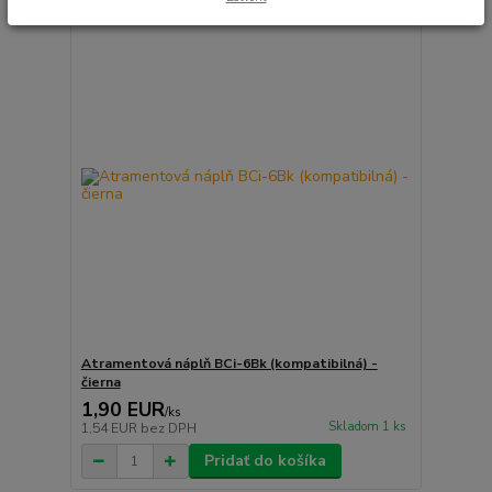
Atramentová náplň BCi-6Bk (kompatibilná) -
čierna
1,90 EUR
/
ks
Skladom 1 ks
1,54 EUR
bez DPH
Pridať do košíka