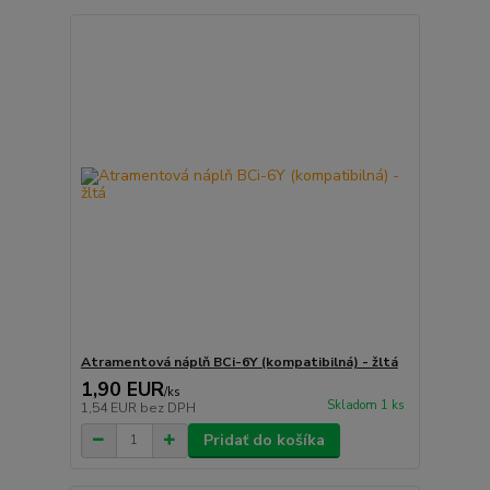
Atramentová náplň BCi-6Y (kompatibilná) - žltá
1,90 EUR
/
ks
Skladom 1 ks
1,54 EUR
bez DPH
Pridať do košíka