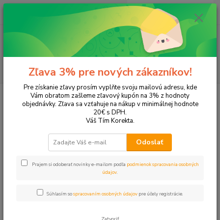
0
ks
EUR
+421 905 615 831
za
0,00 EUR
Menu
Hľadať
Zľava 3% pre nových zákazníkov!
Pre získanie zľavy prosím vyplňte svoju mailovú adresu, kde
Úvod
Tonery a náplne do tlačiarní
Canon
iP8500
Vám obratom zašleme zľavový kupón na 3% z hodnoty
objednávky. Zľava sa vzťahuje na nákup v minimálnej hodnote
iP8500
20€ s DPH.
Váš Tím Korekta.
Upresniť parametre
Odoslať
Prajem si odoberať novinky e-mailom podľa
podmienok spracovania osobných
Najnovšie
Najlacnejšie
Najdrahšie
údajov
.
Zobrazujem 1-4 z 4
Súhlasím so
spracovaním osobných údajov
pre účely registrácie.
strana
z 1
Zatvoriť