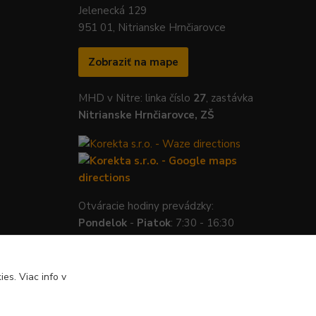
Jelenecká 129
951 01, Nitrianske Hrnčiarovce
Zobraziť na mape
MHD v Nitre: linka číslo
27
, zastávka
Nitrianske Hrnčiarovce, ZŠ
Otváracie hodiny prevádzky:
Pondelok
-
Piatok
: 7:30 - 16:30
es. Viac info v