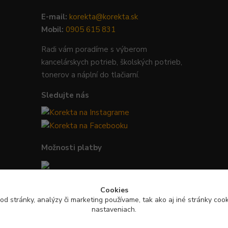
E-mail:
korekta@korekta.sk
Mobil:
0905 615 831
Radi vám poradíme s výberom
kancelárskych potrieb, školských potrieb,
tonerov a náplní do tlačiarní.
Sledujte nás
Možnosti platby
Bezpečná platba kartou, Google Pay,
Cookies
Apple Pay a bankovým prevodom.
od stránky, analýzy či marketing používame, tak ako aj iné stránky cooki
nastaveniach.