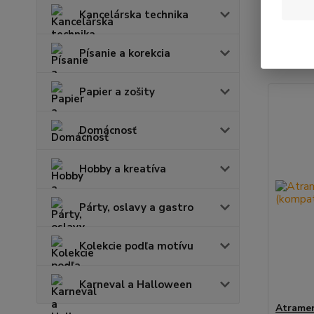
Kancelárska technika
Najnov
Písanie a korekcia
Zobrazuje
Papier a zošity
Domácnosť
Hobby a kreatíva
Párty, oslavy a gastro
Kolekcie podľa motívu
Karneval a Halloween
Atrame