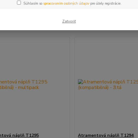
Súhlasím so
spracovaním osobných údajov
pre účely registrácie.
šie
Najlacnejšie
Najdrahšie
Zatvoriť
m 1-5 z 5
ntová náplň T1295
Atramentová náplň T1294