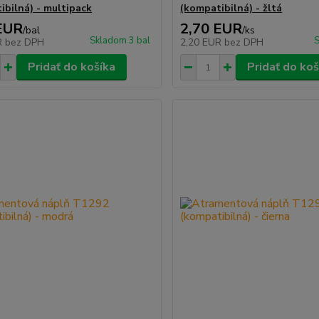
ibilná) - multipack
(kompatibilná) - žltá
EUR
2,70 EUR
/
bal
/
ks
Skladom 3 bal
S
R
bez DPH
2,20 EUR
bez DPH
Pridať do košíka
Pridať do koš