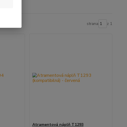
strana
z 1
Atramentová náplň T1293