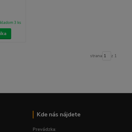
kladom 3 ks
íka
strana
z 1
Kde nás nájdete
Prevádzka
: