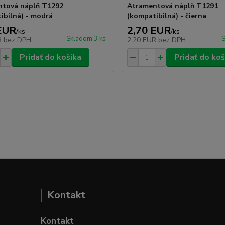
ntová náplň T1292
Atramentová náplň T1291
ibilná) - modrá
(kompatibilná) - čierna
EUR
2,70 EUR
/
ks
/
ks
Skladom 3 ks
S
R
bez DPH
2,20 EUR
bez DPH
Pridať do košíka
Pridať do koš
Kontakt
Kontakt