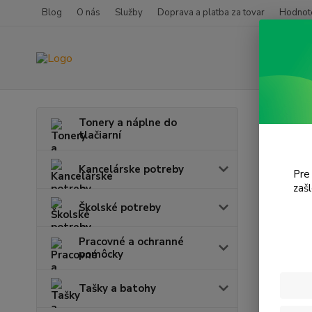
Blog
O nás
Služby
Doprava a platba za tovar
Hodnote
Úvod
T
Tonery a náplne do
tlačiarní
Styl
Kancelárske potreby
Pre
zaš
Cena:
Školské potreby
Pracovné a ochranné
pomôcky
Tašky a batohy