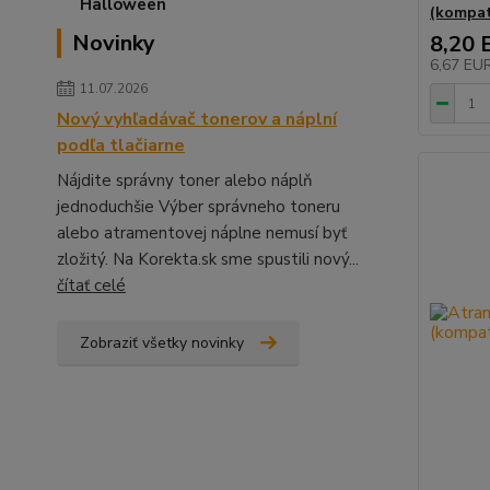
(kompat
Novinky
8,20 
6,67 EU
11.07.2026
Nový vyhľadávač tonerov a náplní
podľa tlačiarne
Nájdite správny toner alebo náplň
jednoduchšie Výber správneho toneru
alebo atramentovej náplne nemusí byť
zložitý. Na Korekta.sk sme spustili nový...
čítať celé
Zobraziť všetky novinky