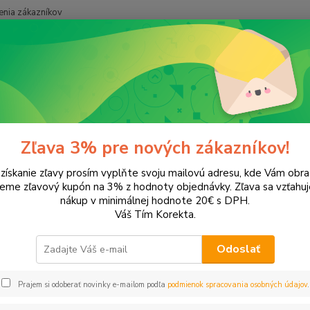
nia zákazníkov
Neviet
Hľadať
+421
onery a náplne do tlačiarní
EPSON
Stylus Office BX320W
us Office BX320W
Zľava 3% pre nových zákazníkov!
 získanie zľavy prosím vyplňte svoju mailovú adresu, kde Vám obr
leme zľavový kupón na 3% z hodnoty objednávky. Zľava sa vzťahuj
EUR
Od
nákup v minimálnej hodnote 20€ s DPH.
Váš Tím Korekta.
Odoslať
Upresniť parametr
Prajem si odoberať novinky e-mailom podľa
podmienok spracovania osobných údajov
.