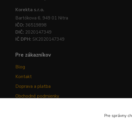
Korekta s.r.o.
Bartókova 6, 949 01 Nitra
IČO:
36519898
DIČ:
2020147349
IČ DPH:
SK2020147349
Pre zákazníkov
Blog
Kontakt
Doprava a platba
Obchodné podmienky
Ochrana osobných údajov
Odstúpenie od zmluvy
Pre správny ch
Hodnotenia zákazníkov