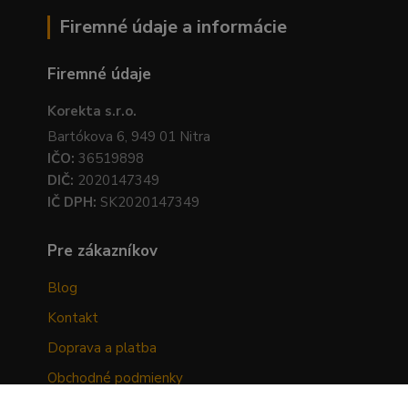
Firemné údaje a informácie
Firemné údaje
Korekta s.r.o.
Bartókova 6, 949 01 Nitra
IČO:
36519898
DIČ:
2020147349
IČ DPH:
SK2020147349
Pre zákazníkov
Blog
Kontakt
Doprava a platba
Obchodné podmienky