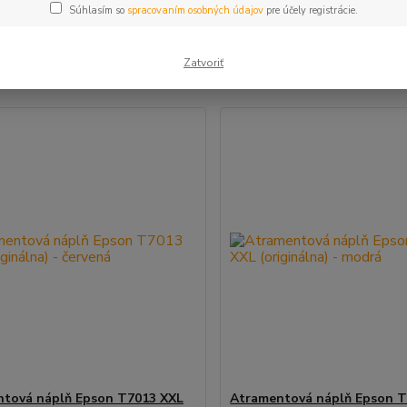
Súhlasím so
spracovaním osobných údajov
pre účely registrácie.
šie
Najlacnejšie
Najdrahšie
Zatvoriť
m 1-3 z 3
tová náplň Epson T7013 XXL
Atramentová náplň Epson T