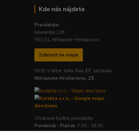
Kde nás nájdete
Prevádzka
:
Jelenecká 129
951 01, Nitrianske Hrnčiarovce
Zobraziť na mape
MHD v Nitre: linka číslo
27
, zastávka
Nitrianske Hrnčiarovce, ZŠ
Otváracie hodiny prevádzky:
Pondelok
-
Piatok
: 7:30 - 16:30