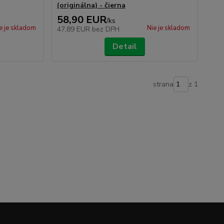
(originálna) - čierna
58,90 EUR
/
ks
e je skladom
Nie je skladom
47,89 EUR
bez DPH
Detail
strana
z 1