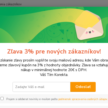
nia zákazníkov
Neviet
Hľadať
+421
onery a náplne do tlačiarní
EPSON
WP-4025
4025
Zľava 3% pre nových zákazníkov!
 získanie zľavy prosím vyplňte svoju mailovú adresu, kde Vám obr
leme zľavový kupón na 3% z hodnoty objednávky. Zľava sa vzťahuj
EUR
Od
nákup v minimálnej hodnote 20€ s DPH.
Váš Tím Korekta.
Odoslať
Upresniť parametr
Prajem si odoberať novinky e-mailom podľa
podmienok spracovania osobných údajov
.