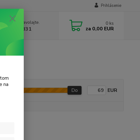
Prihlásenie
e si rady? Zavolajte.
0
ks
za
0,00 EUR
 905 615 831
atom
e na
Do
EUR
e