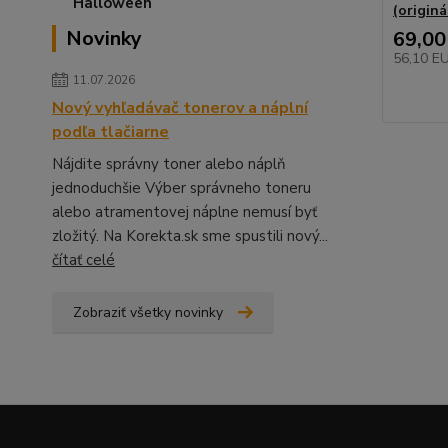
(originá
Novinky
69,00
56,10 E
11.07.2026
Nový vyhľadávač tonerov a náplní
podľa tlačiarne
Nájdite správny toner alebo náplň
jednoduchšie Výber správneho toneru
alebo atramentovej náplne nemusí byť
zložitý. Na Korekta.sk sme spustili nový...
čítať celé
Zobraziť všetky novinky