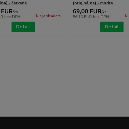
lna) - červená
(originálna) - modrá
 EUR
69,00 EUR
/
ks
/
ks
Nie je skladom
Ni
UR
bez DPH
56,10 EUR
bez DPH
Detail
Detail