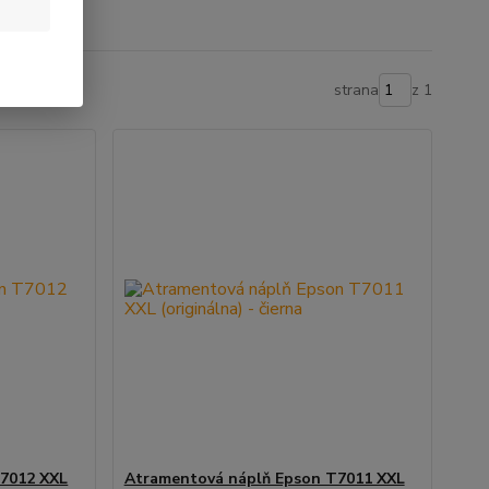
strana
z 1
7012 XXL
Atramentová náplň Epson T7011 XXL