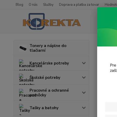
Blog
O nás
Služby
Doprava a platba za tovar
Hodnote
Úvod
T
Tonery a náplne do
tlačiarní
WP-
Kancelárske potreby
Pre
zaš
Cena:
Školské potreby
Pracovné a ochranné
pomôcky
Tašky a batohy