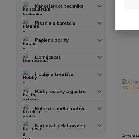
Kancelárska technika
Najnov
Písanie a korekcia
Zobrazuje
Papier a zošity
Domácnosť
Hobby a kreatíva
Párty, oslavy a gastro
Kolekcie podľa motívu
Karneval a Halloween
Atramen