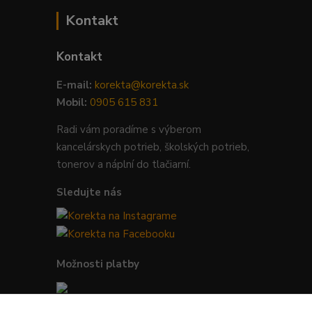
Kontakt
Kontakt
E-mail:
korekta@korekta.sk
Mobil:
0905 615 831
Radi vám poradíme s výberom
kancelárskych potrieb, školských potrieb,
tonerov a náplní do tlačiarní.
Sledujte nás
Možnosti platby