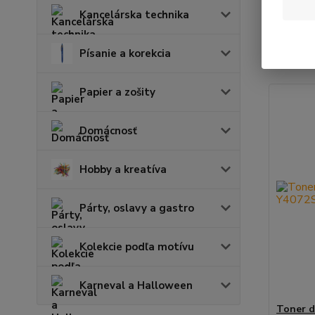
Kancelárska technika
Najnov
Písanie a korekcia
Zobrazuje
Papier a zošity
Domácnosť
Hobby a kreatíva
Párty, oslavy a gastro
Kolekcie podľa motívu
Karneval a Halloween
Toner d