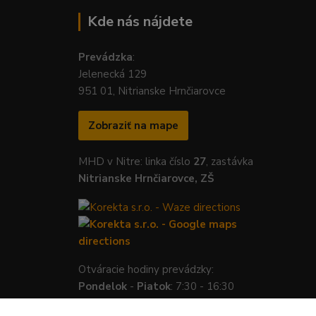
Kde nás nájdete
Prevádzka
:
Jelenecká 129
951 01, Nitrianske Hrnčiarovce
Zobraziť na mape
MHD v Nitre: linka číslo
27
, zastávka
Nitrianske Hrnčiarovce, ZŠ
Otváracie hodiny prevádzky:
Pondelok
-
Piatok
: 7:30 - 16:30