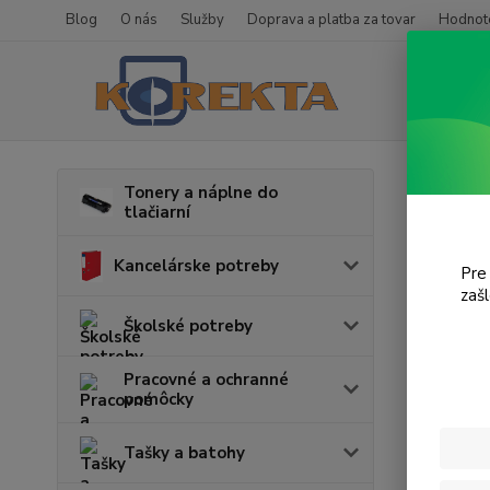
Blog
O nás
Služby
Doprava a platba za tovar
Hodnote
Úvod
T
Tonery a náplne do
tlačiarní
CLX
Kancelárske potreby
Pre
zaš
Cena:
Školské potreby
Pracovné a ochranné
pomôcky
Tašky a batohy