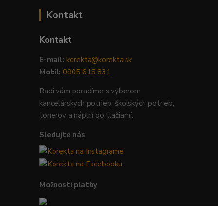
Kontakt
Kontakt
E-mail:
korekta@korekta.sk
Mobil:
0905 615 831
Radi vám poradíme s výberom
kancelárskych potrieb, školských potrieb,
tonerov a náplní do tlačiarní.
Sledujte nás
Možnosti platby