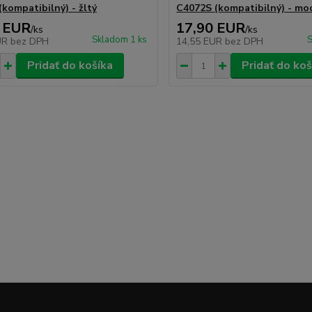
(kompatibilný) - žltý
C4072S (kompatibilný) - mo
 EUR
17,90 EUR
/
ks
/
ks
Skladom 1 ks
S
UR
bez DPH
14,55 EUR
bez DPH
Pridať do košíka
Pridať do koš