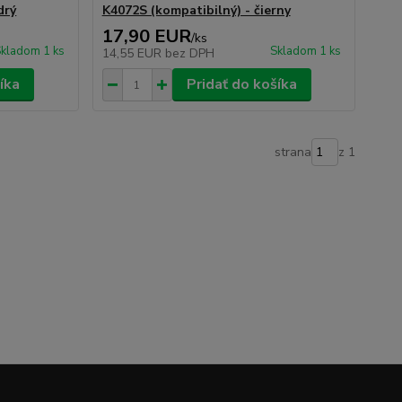
drý
K4072S (kompatibilný) - čierny
17,90 EUR
/
ks
kladom 1 ks
Skladom 1 ks
14,55 EUR
bez DPH
íka
Pridať do košíka
strana
z 1