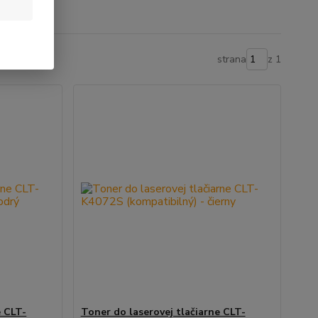
strana
z 1
e CLT-
Toner do laserovej tlačiarne CLT-