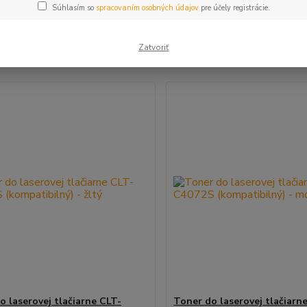
Súhlasím so
spracovaním osobných údajov
pre účely registrácie.
šie
Najlacnejšie
Najdrahšie
Zatvoriť
m 1-3 z 3
o laserovej tlačiarne CLT-
Toner do laserovej tlačiarn