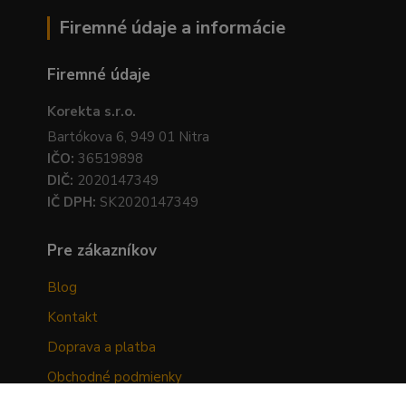
Firemné údaje a informácie
Firemné údaje
Korekta s.r.o.
Bartókova 6, 949 01 Nitra
IČO:
36519898
DIČ:
2020147349
IČ DPH:
SK2020147349
Pre zákazníkov
Blog
Kontakt
Doprava a platba
Obchodné podmienky