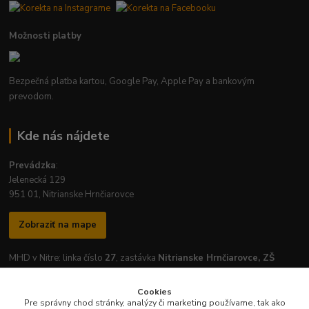
Možnosti platby
Bezpečná platba kartou, Google Pay, Apple Pay a bankovým
prevodom.
Kde nás nájdete
Prevádzka
:
Jelenecká 129
951 01, Nitrianske Hrnčiarovce
Zobraziť na mape
MHD v Nitre: linka číslo
27
, zastávka
Nitrianske Hrnčiarovce, ZŠ
Cookies
Pre správny chod stránky, analýzy či marketing používame, tak ako