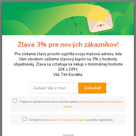
0
ks
+421 905 615 831
za
0,00 EUR
Menu
Hľadať
Zľava 3% pre nových zákazníkov!
Pre získanie zľavy prosím vyplňte svoju mailovú adresu, kde
Úvod
Tonery a náplne do tlačiarní
Brother
DCP-1510
Vám obratom zašleme zľavový kupón na 3% z hodnoty
objednávky. Zľava sa vzťahuje na nákup v minimálnej hodnote
DCP-1510
20€ s DPH.
Váš Tím Korekta.
Upresniť parametre
Odoslať
Prajem si odoberať novinky e-mailom podľa
podmienok spracovania osobných
Najnovšie
Najlacnejšie
Najdrahšie
údajov
.
Zobrazujem 1-2 z 2
Súhlasím so
spracovaním osobných údajov
pre účely registrácie.
strana
z 1
Zatvoriť