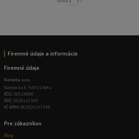
strana
z 1
Firemné údaje a informácie
Firemné údaje
Korekta s.r.o.
Bartókova 6, 949 01 Nitra
IČO:
36519898
DIČ:
2020147349
IČ DPH:
SK2020147349
Pre zákazníkov
Blog