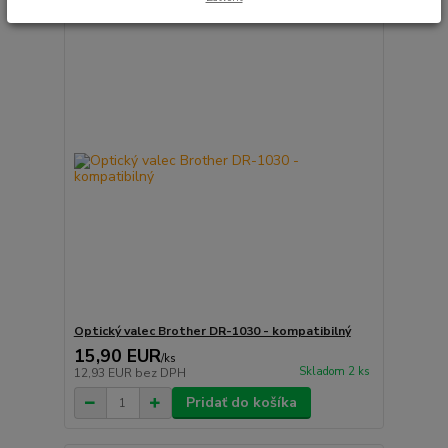
Optický valec Brother DR-1030 - kompatibilný
15,90 EUR
/
ks
Skladom 2 ks
12,93 EUR
bez DPH
Pridať do košíka