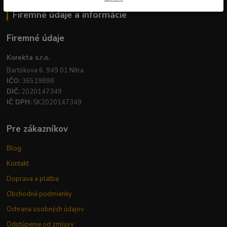
Firemné údaje a informácie
Firemné údaje
Korekta s.r.o.
Bartókova 6, 949 01 Nitra
IČO:
36519898
DIČ:
2020147349
IČ DPH:
SK2020147349
Pre zákazníkov
Blog
Kontakt
Doprava a platba
Obchodné podmienky
Ochrana osobných údajov
Odstúpenie od zmluvy