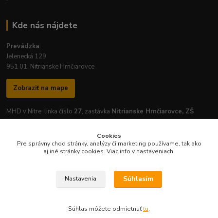
Kde nás nájdete
Prevádzka
:
Jelenecká 129
951 01, Nitrianske Hrnčiarovce
Zobraziť na mape
MHD v Nitre: linka číslo
27
, zastávka
Nitrianske Hrnčiarovce, ZŠ
Cookies
Pre správny chod stránky, analýzy či marketing používame, tak ako
aj iné stránky cookies. Viac info v nastaveniach.
Otváracie hodiny prevádzky:
Pondelok
-
Piatok
: 7:30 - 16:30
Súhlasím
Nastavenia
Súhlas môžete odmietnuť
tu
.
Vytvorené na
Eshop-rychlo.sk