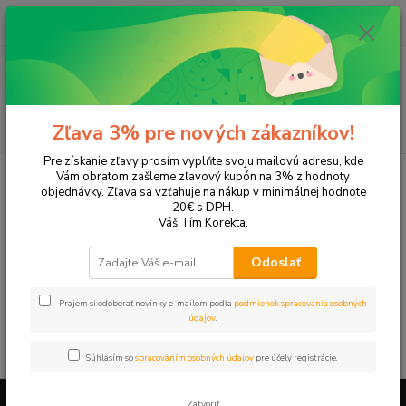
0
ks
EUR
+421 905 615 831
za
0,00 EUR
Menu
Hľadať
Zľava 3% pre nových zákazníkov!
Pre získanie zľavy prosím vyplňte svoju mailovú adresu, kde
Úvod
Tonery a náplne do tlačiarní
Hewlett Packard
HP Enterprise
Vám obratom zašleme zľavový kupón na 3% z hodnoty
objednávky. Zľava sa vzťahuje na nákup v minimálnej hodnote
HP Enterprise
20€ s DPH.
Váš Tím Korekta.
Enterprise 500 color M551
Odoslať
V tejto kategórii nebol nájdený žiadny tovar.
Prajem si odoberať novinky e-mailom podľa
podmienok spracovania osobných
údajov
.
Súhlasím so
spracovaním osobných údajov
pre účely registrácie.
Zatvoriť