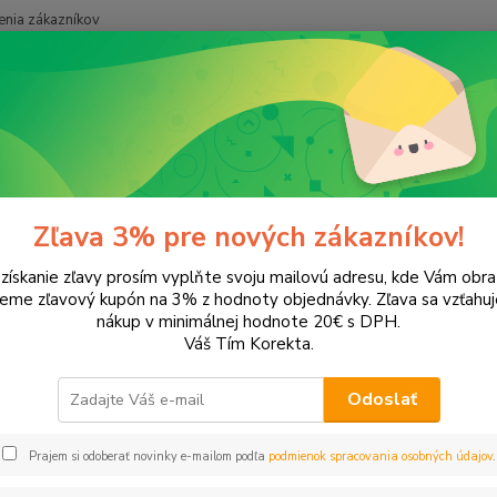
nia zákazníkov
Neviet
Hľadať
+421
onery a náplne do tlačiarní
Canon
i-Sensys MF211
nsys MF211
Zľava 3% pre nových zákazníkov!
 získanie zľavy prosím vyplňte svoju mailovú adresu, kde Vám obr
leme zľavový kupón na 3% z hodnoty objednávky. Zľava sa vzťahuj
EUR
Od
nákup v minimálnej hodnote 20€ s DPH.
Váš Tím Korekta.
Odoslať
Upresniť parametr
Prajem si odoberať novinky e-mailom podľa
podmienok spracovania osobných údajov
.