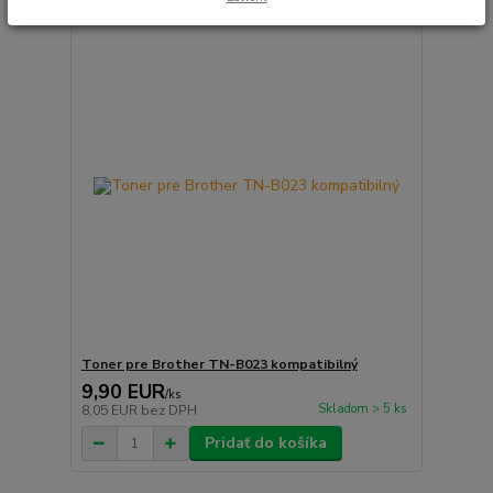
Toner pre Brother TN-B023 kompatibilný
9,90 EUR
/
ks
Skladom > 5 ks
8,05 EUR
bez DPH
Pridať do košíka