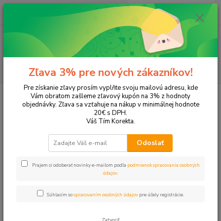
0
ks
EUR
+421 905 615 831
za
0,00 EUR
Menu
Hľadať
Zľava 3% pre nových zákazníkov!
Pre získanie zľavy prosím vyplňte svoju mailovú adresu, kde
Úvod
Tonery a náplne do tlačiarní
Brother
MFC-B7715DW
Vám obratom zašleme zľavový kupón na 3% z hodnoty
objednávky. Zľava sa vzťahuje na nákup v minimálnej hodnote
MFC-B7715DW
20€ s DPH.
Váš Tím Korekta.
Upresniť parametre
Odoslať
Prajem si odoberať novinky e-mailom podľa
podmienok spracovania osobných
Najnovšie
Najlacnejšie
Najdrahšie
údajov
.
Zobrazujem 1-1 z 1
Súhlasím so
spracovaním osobných údajov
pre účely registrácie.
strana
z 1
Zatvoriť