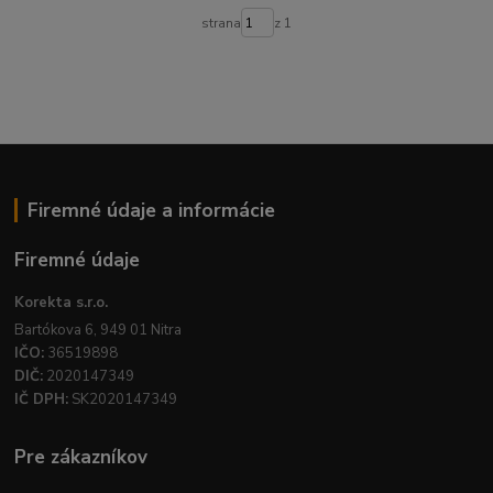
strana
z 1
Firemné údaje a informácie
Firemné údaje
Korekta s.r.o.
Bartókova 6, 949 01 Nitra
IČO:
36519898
DIČ:
2020147349
IČ DPH:
SK2020147349
Pre zákazníkov