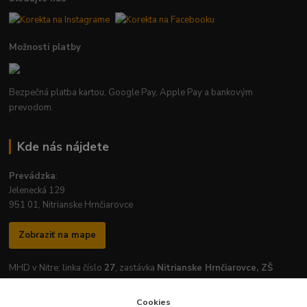
Možnosti platby
Bezpečná platba kartou, Google Pay, Apple Pay a bankovým
prevodom.
Kde nás nájdete
Prevádzka
:
Jelenecká 129
951 01, Nitrianske Hrnčiarovce
Zobraziť na mape
MHD v Nitre: linka číslo
27
, zastávka
Nitrianske Hrnčiarovce, ZŠ
Cookies