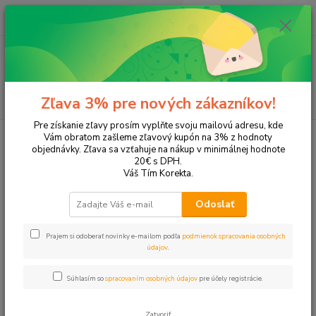
0
ks
EUR
+421 905 615 831
za
0,00 EUR
Menu
Hľadať
Zľava 3% pre nových zákazníkov!
Pre získanie zľavy prosím vyplňte svoju mailovú adresu, kde
Úvod
Tonery a náplne do tlačiarní
Brother
DCP-B7250DW
Vám obratom zašleme zľavový kupón na 3% z hodnoty
objednávky. Zľava sa vzťahuje na nákup v minimálnej hodnote
DCP-B7250DW
20€ s DPH.
Váš Tím Korekta.
Upresniť parametre
Odoslať
Prajem si odoberať novinky e-mailom podľa
podmienok spracovania osobných
Najnovšie
Najlacnejšie
Najdrahšie
údajov
.
Zobrazujem 1-1 z 1
Súhlasím so
spracovaním osobných údajov
pre účely registrácie.
strana
z 1
Zatvoriť