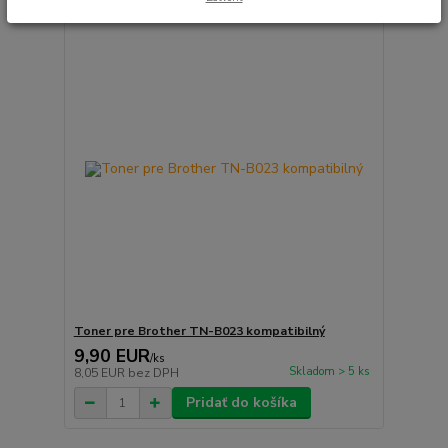
Toner pre Brother TN-B023 kompatibilný
9,90 EUR
/
ks
Skladom > 5 ks
8,05 EUR
bez DPH
Pridať do košíka