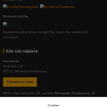
Možnosti platby
Bezpečná platba kartou, Google Pay, Apple Pay a bankovým
prevodom.
Kde nás nájdete
Prevádzka
:
Jelenecká 129
951 01, Nitrianske Hrnčiarovce
Zobraziť na mape
MHD v Nitre: linka číslo
27
, zastávka
Nitrianske Hrnčiarovce, ZŠ
Cookies