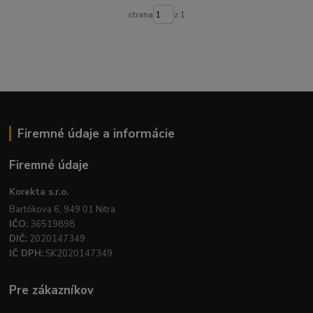
strana
z 1
Firemné údaje a informácie
Firemné údaje
Korekta s.r.o.
Bartókova 6, 949 01 Nitra
IČO:
36519898
DIČ:
2020147349
IČ DPH:
SK2020147349
Pre zákazníkov