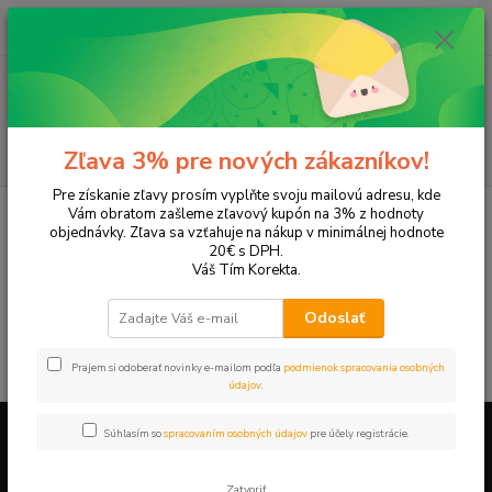
0
ks
+421 905 615 831
za
0,00 EUR
Menu
Hľadať
Zľava 3% pre nových zákazníkov!
Pre získanie zľavy prosím vyplňte svoju mailovú adresu, kde
Úvod
Tonery a náplne do tlačiarní
SAMSUNG
SCX-4655F
Vám obratom zašleme zľavový kupón na 3% z hodnoty
objednávky. Zľava sa vzťahuje na nákup v minimálnej hodnote
SCX-4655F
20€ s DPH.
Váš Tím Korekta.
V tejto kategórii nebol nájdený žiadny tovar.
Odoslať
Prajem si odoberať novinky e-mailom podľa
podmienok spracovania osobných
údajov
.
Súhlasím so
spracovaním osobných údajov
pre účely registrácie.
Firemné údaje a informácie
Zatvoriť