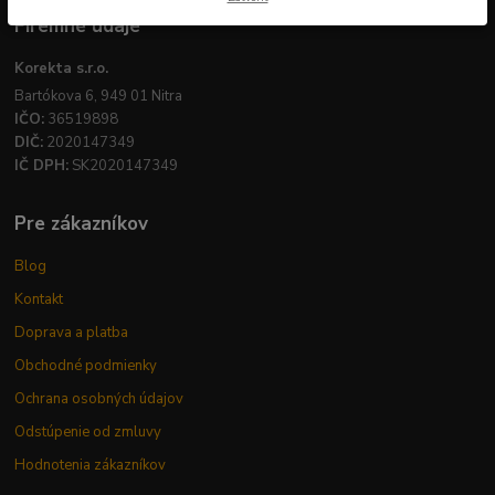
Firemné údaje
Korekta s.r.o.
Bartókova 6, 949 01 Nitra
IČO:
36519898
DIČ:
2020147349
IČ DPH:
SK2020147349
Pre zákazníkov
Blog
Kontakt
Doprava a platba
Obchodné podmienky
Ochrana osobných údajov
Odstúpenie od zmluvy
Hodnotenia zákazníkov