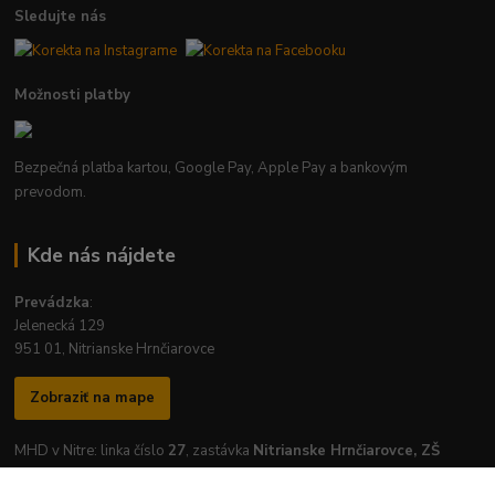
Sledujte nás
Možnosti platby
Bezpečná platba kartou, Google Pay, Apple Pay a bankovým
prevodom.
Kde nás nájdete
Prevádzka
:
Jelenecká 129
951 01, Nitrianske Hrnčiarovce
Zobraziť na mape
MHD v Nitre: linka číslo
27
, zastávka
Nitrianske Hrnčiarovce, ZŠ