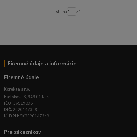
strana
z 1
Firemné údaje a informácie
Firemné údaje
Korekta s.r.o.
Bartókova 6, 949 01 Nitra
IČO:
36519898
DIČ:
2020147349
IČ DPH:
SK2020147349
Pre zákazníkov