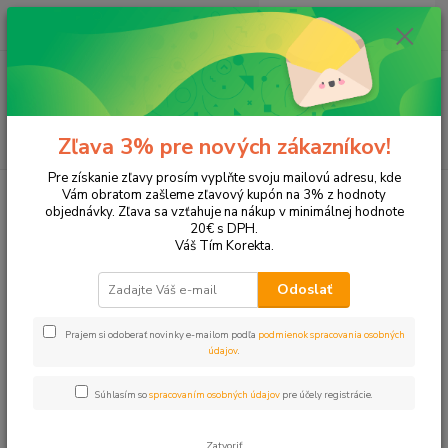
0
ks
+421 905 615 831
za
0,00 EUR
Menu
Hľadať
Zľava 3% pre nových zákazníkov!
Pre získanie zľavy prosím vyplňte svoju mailovú adresu, kde
Úvod
Tonery a náplne do tlačiarní
Panasonic
KX-FC226
Vám obratom zašleme zľavový kupón na 3% z hodnoty
objednávky. Zľava sa vzťahuje na nákup v minimálnej hodnote
KX-FC226
20€ s DPH.
Váš Tím Korekta.
Upresniť parametre
Odoslať
Prajem si odoberať novinky e-mailom podľa
podmienok spracovania osobných
Najnovšie
Najlacnejšie
Najdrahšie
údajov
.
Zobrazujem 1-1 z 1
Súhlasím so
spracovaním osobných údajov
pre účely registrácie.
strana
z 1
Zatvoriť