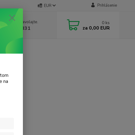
Prihlásenie
EUR
e si rady? Zavolajte.
0
ks
za
0,00 EUR
 905 615 831
atom
e na