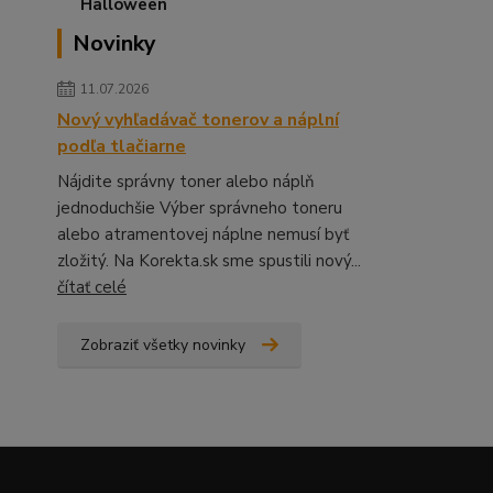
Novinky
11.07.2026
Nový vyhľadávač tonerov a náplní
podľa tlačiarne
Nájdite správny toner alebo náplň
jednoduchšie Výber správneho toneru
alebo atramentovej náplne nemusí byť
zložitý. Na Korekta.sk sme spustili nový...
čítať celé
Zobraziť všetky novinky