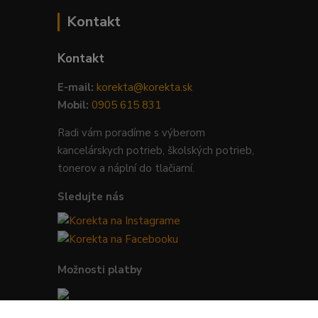
Kontakt
Kontakt
E-mail:
korekta@korekta.sk
Mobil:
0905 615 831
Radi vám poradíme s výberom
kancelárskych potrieb, školských potrieb,
tonerov a náplní do tlačiarní.
Sledujte nás
Možnosti platby