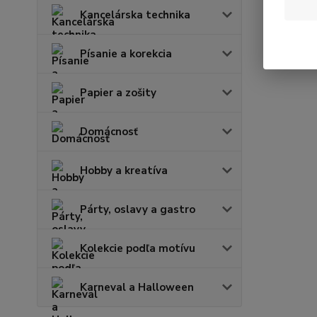
Kancelárska technika
Písanie a korekcia
Papier a zošity
Domácnosť
Hobby a kreatíva
Párty, oslavy a gastro
Kolekcie podľa motívu
Karneval a Halloween