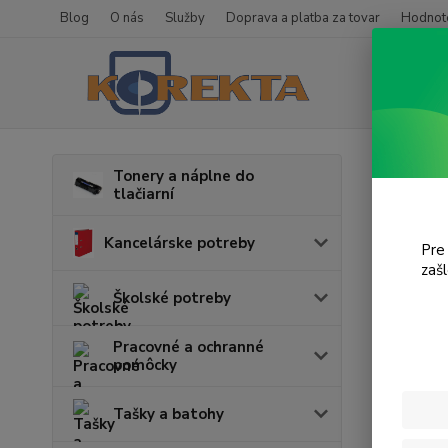
Blog
O nás
Služby
Doprava a platba za tovar
Hodnote
Úvod
T
Tonery a náplne do
tlačiarní
X220
Kancelárske potreby
Pre
V tejto k
zaš
Školské potreby
Pracovné a ochranné
pomôcky
Tašky a batohy