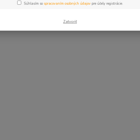
Súhlasím so
spracovaním osobných údajov
pre účely registrácie.
Zatvoriť