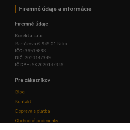
Firemné údaje a informácie
Firemné údaje
Korekta s.r.o.
Bartókova 6, 949 01 Nitra
IČO:
36519898
DIČ:
2020147349
IČ DPH:
SK2020147349
Pre zákazníkov
Blog
Kontakt
Doprava a platba
Obchodné podmienky