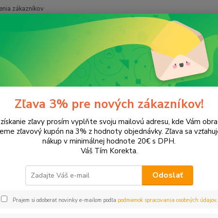
nia zákazníkov
Neviet
Hľadať
+421
onery a náplne do tlačiarní
LEXMARK
X2200 series
0 series
Zľava 3% pre nových zákazníkov!
 získanie zľavy prosím vyplňte svoju mailovú adresu, kde Vám obr
ategórii nebol nájdený žiadny tovar.
leme zľavový kupón na 3% z hodnoty objednávky. Zľava sa vzťahuj
nákup v minimálnej hodnote 20€ s DPH.
Váš Tím Korekta.
Odoslať
Prajem si odoberať novinky e-mailom podľa
podmienok spracovania osobných údajov
.