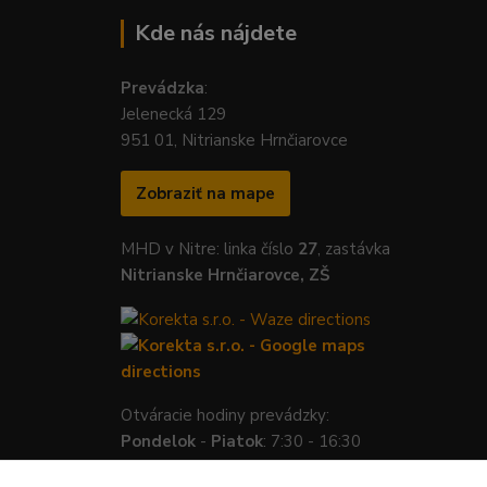
Kde nás nájdete
Prevádzka
:
Jelenecká 129
951 01, Nitrianske Hrnčiarovce
Zobraziť na mape
MHD v Nitre: linka číslo
27
, zastávka
Nitrianske Hrnčiarovce, ZŠ
Otváracie hodiny prevádzky:
Pondelok
-
Piatok
: 7:30 - 16:30