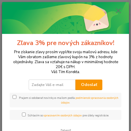
0
ks
EUR
+421 905 615 831
za
0,00 EUR
Menu
Hľadať
Zľava 3% pre nových zákazníkov!
Pre získanie zľavy prosím vyplňte svoju mailovú adresu, kde
Úvod
Tonery a náplne do tlačiarní
Canon
Maxify MB 2750
Vám obratom zašleme zľavový kupón na 3% z hodnoty
objednávky. Zľava sa vzťahuje na nákup v minimálnej hodnote
Maxify MB 2750
20€ s DPH.
Váš Tím Korekta.
Upresniť parametre
Odoslať
Prajem si odoberať novinky e-mailom podľa
podmienok spracovania osobných
Najnovšie
Najlacnejšie
Najdrahšie
údajov
.
Zobrazujem 1-5 z 5
Súhlasím so
spracovaním osobných údajov
pre účely registrácie.
strana
z 1
Zatvoriť