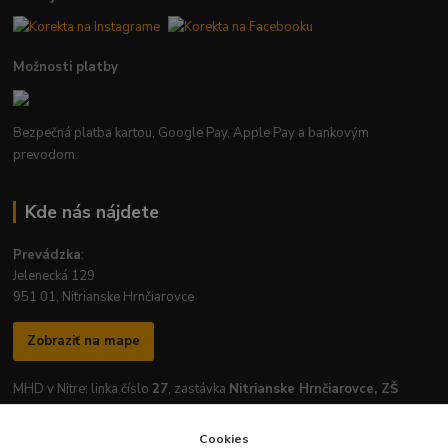
Možnosti platby
Bezpečná platba kartou, Google Pay, Apple Pay a bankovým
prevodom.
Kde nás nájdete
Prevádzka
:
Jelenecká 129
951 01, Nitrianske Hrnčiarovce
Zobraziť na mape
MHD v Nitre: linka číslo
27
, zastávka
Nitrianske Hrnčiarovce, ZŠ
Cookies