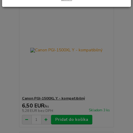
Canon PGI-1500XL Y - kompatibilný
6,50 EUR
/
ks
Skladom 3 ks
5,28 EUR
bez DPH
Pridať do košíka