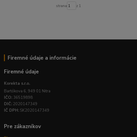
strana
z 1
Firemné údaje a informácie
Firemné údaje
Korekta s.r.o.
Bartókova 6, 949 01 Nitra
IČO:
36519898
DIČ:
2020147349
IČ DPH:
SK2020147349
Pre zákazníkov