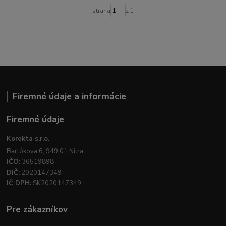
strana
z 1
Firemné údaje a informácie
Firemné údaje
Korekta s.r.o.
Bartókova 6, 949 01 Nitra
IČO:
36519898
DIČ:
2020147349
IČ DPH:
SK2020147349
Pre zákazníkov