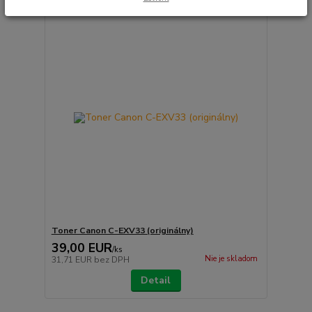
Toner Canon C-EXV33 (originálny)
39,00 EUR
/
ks
Nie je skladom
31,71 EUR
bez DPH
Detail