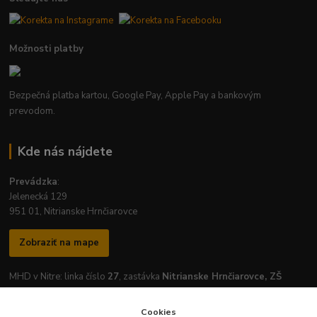
Možnosti platby
Bezpečná platba kartou, Google Pay, Apple Pay a bankovým
prevodom.
Kde nás nájdete
Prevádzka
:
Jelenecká 129
951 01, Nitrianske Hrnčiarovce
Zobraziť na mape
MHD v Nitre: linka číslo
27
, zastávka
Nitrianske Hrnčiarovce, ZŠ
Cookies