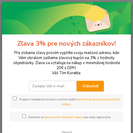
0
ks
EUR
+421 905 615 831
za
0,00 EUR
Menu
Hľadať
Zľava 3% pre nových zákazníkov!
Pre získanie zľavy prosím vyplňte svoju mailovú adresu, kde
Úvod
Tonery a náplne do tlačiarní
Canon
iR2535
Vám obratom zašleme zľavový kupón na 3% z hodnoty
objednávky. Zľava sa vzťahuje na nákup v minimálnej hodnote
iR2535
20€ s DPH.
Váš Tím Korekta.
Upresniť parametre
Odoslať
Prajem si odoberať novinky e-mailom podľa
podmienok spracovania osobných
Najnovšie
Najlacnejšie
Najdrahšie
údajov
.
Zobrazujem 1-1 z 1
Súhlasím so
spracovaním osobných údajov
pre účely registrácie.
strana
z 1
Zatvoriť