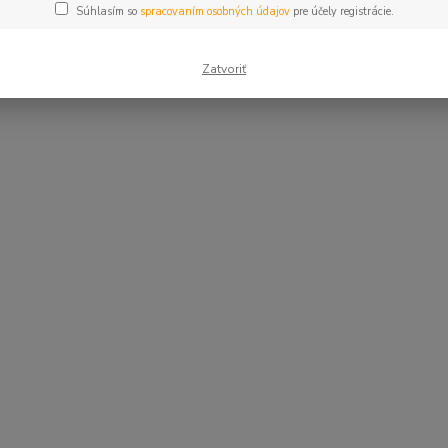
Súhlasím so
spracovaním osobných údajov
pre účely registrácie.
Zatvoriť