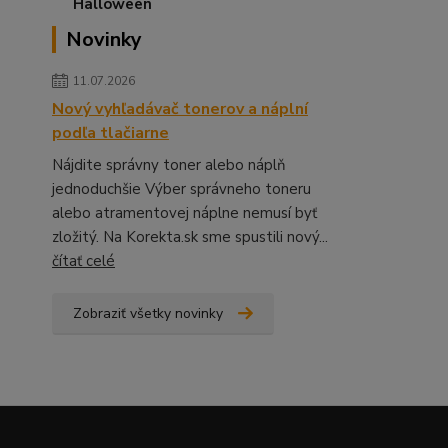
Novinky
11.07.2026
Nový vyhľadávač tonerov a náplní
podľa tlačiarne
Nájdite správny toner alebo náplň
jednoduchšie Výber správneho toneru
alebo atramentovej náplne nemusí byť
zložitý. Na Korekta.sk sme spustili nový...
čítať celé
Zobraziť všetky novinky