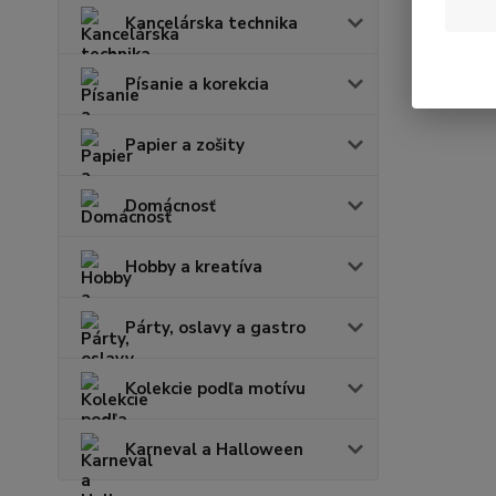
Kancelárska technika
Písanie a korekcia
Papier a zošity
Domácnosť
Hobby a kreatíva
Párty, oslavy a gastro
Kolekcie podľa motívu
Karneval a Halloween