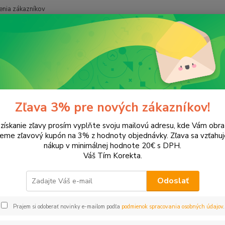
nia zákazníkov
Neviet
Hľadať
+421
onery a náplne do tlačiarní
SAMSUNG
SCX-4521
-4521
Zľava 3% pre nových zákazníkov!
 získanie zľavy prosím vyplňte svoju mailovú adresu, kde Vám obr
ategórii nebol nájdený žiadny tovar.
leme zľavový kupón na 3% z hodnoty objednávky. Zľava sa vzťahuj
nákup v minimálnej hodnote 20€ s DPH.
Váš Tím Korekta.
Odoslať
Prajem si odoberať novinky e-mailom podľa
podmienok spracovania osobných údajov
.