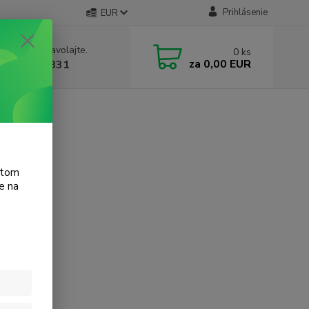
Prihlásenie
EUR
e si rady? Zavolajte.
0
ks
za
0,00 EUR
 905 615 831
atom
e na