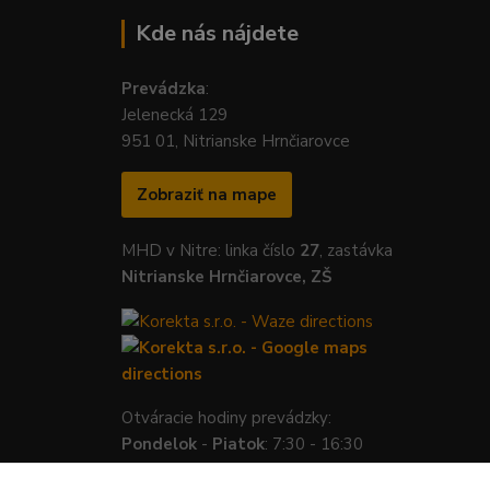
Kde nás nájdete
Prevádzka
:
Jelenecká 129
951 01, Nitrianske Hrnčiarovce
Zobraziť na mape
MHD v Nitre: linka číslo
27
, zastávka
Nitrianske Hrnčiarovce, ZŠ
Otváracie hodiny prevádzky:
Pondelok
-
Piatok
: 7:30 - 16:30