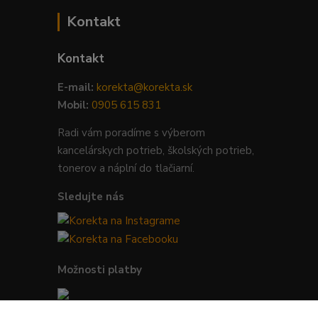
Kontakt
Kontakt
E-mail:
korekta@korekta.sk
Mobil:
0905 615 831
Radi vám poradíme s výberom
kancelárskych potrieb, školských potrieb,
tonerov a náplní do tlačiarní.
Sledujte nás
Možnosti platby