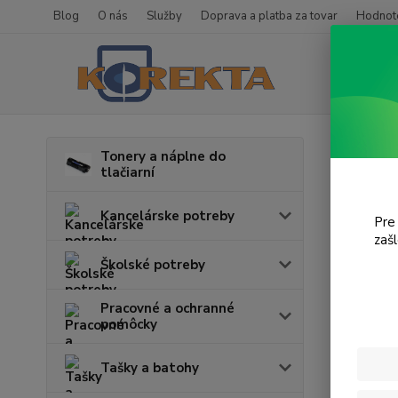
Blog
O nás
Služby
Doprava a platba za tovar
Hodnote
Úvod
T
Tonery a náplne do
tlačiarní
SCX
Kancelárske potreby
Pre
V tejto k
zaš
Školské potreby
Pracovné a ochranné
pomôcky
Tašky a batohy