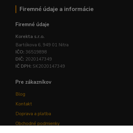
Firemné údaje a informácie
Firemné údaje
Korekta s.r.o.
Bartókova 6, 949 01 Nitra
IČO:
36519898
DIČ:
2020147349
IČ DPH:
SK2020147349
Pre zákazníkov
Blog
Kontakt
Doprava a platba
Obchodné podmienky