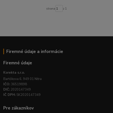
strana
z 1
Firemné údaje a informácie
Firemné údaje
Korekta s.r.o.
Bartókova 6, 949 01 Nitra
IČO:
36519898
DIČ:
2020147349
IČ DPH:
SK2020147349
Pre zákazníkov