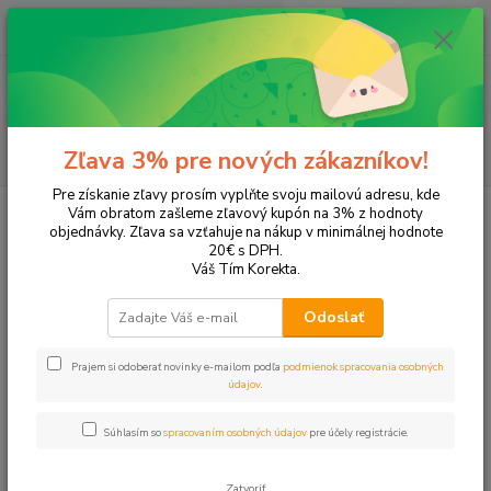
0
ks
EUR
+421 905 615 831
za
0,00 EUR
Menu
Hľadať
Zľava 3% pre nových zákazníkov!
Pre získanie zľavy prosím vyplňte svoju mailovú adresu, kde
Úvod
Tonery a náplne do tlačiarní
Brother
MFC-J4420DW
Vám obratom zašleme zľavový kupón na 3% z hodnoty
objednávky. Zľava sa vzťahuje na nákup v minimálnej hodnote
MFC-J4420DW
20€ s DPH.
Váš Tím Korekta.
Upresniť parametre
Odoslať
Prajem si odoberať novinky e-mailom podľa
podmienok spracovania osobných
Najnovšie
Najlacnejšie
Najdrahšie
údajov
.
Zobrazujem 1-9 z 9
Súhlasím so
spracovaním osobných údajov
pre účely registrácie.
strana
z 1
Zatvoriť