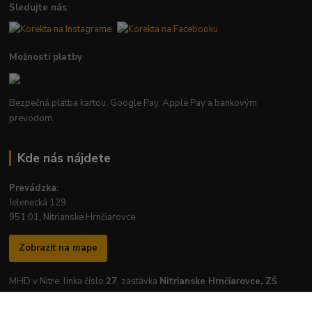
Sledujte nás
Možnosti platby
Bezpečná platba kartou, Google Pay, Apple Pay a bankovým
prevodom.
Kde nás nájdete
Prevádzka
:
Jelenecká 129
951 01, Nitrianske Hrnčiarovce
Zobraziť na mape
MHD v Nitre: linka číslo
27
, zastávka
Nitrianske Hrnčiarovce, ZŠ