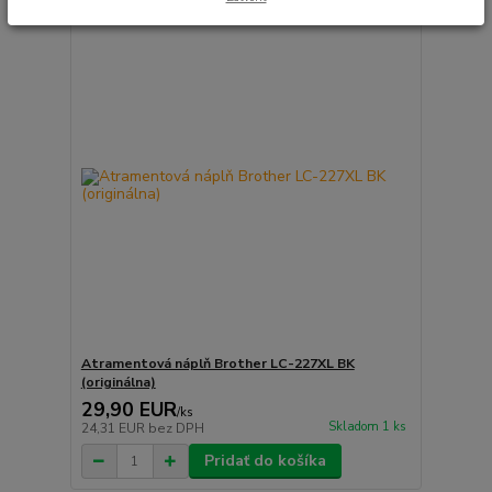
Atramentová náplň Brother LC-227XL BK
(originálna)
29,90 EUR
/
ks
Skladom 1 ks
24,31 EUR
bez DPH
Pridať do košíka