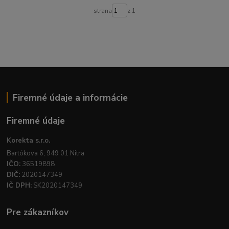
strana
z 1
Firemné údaje a informácie
Firemné údaje
Korekta s.r.o.
Bartókova 6, 949 01 Nitra
IČO:
36519898
DIČ:
2020147349
IČ DPH:
SK2020147349
Pre zákazníkov