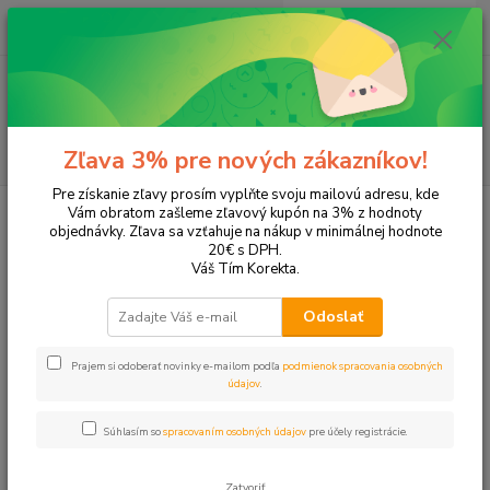
0
ks
EUR
+421 905 615 831
za
0,00 EUR
Menu
Hľadať
Zľava 3% pre nových zákazníkov!
Pre získanie zľavy prosím vyplňte svoju mailovú adresu, kde
Úvod
Tonery a náplne do tlačiarní
Canon
LaserBase MF5750
Vám obratom zašleme zľavový kupón na 3% z hodnoty
objednávky. Zľava sa vzťahuje na nákup v minimálnej hodnote
LaserBase MF5750
20€ s DPH.
Váš Tím Korekta.
Upresniť parametre
Odoslať
Prajem si odoberať novinky e-mailom podľa
podmienok spracovania osobných
Najnovšie
Najlacnejšie
Najdrahšie
údajov
.
Zobrazujem 1-1 z 1
Súhlasím so
spracovaním osobných údajov
pre účely registrácie.
strana
z 1
Zatvoriť