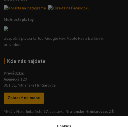
Možnosti platby
Bezpečná platba kartou, Google Pay, Apple Pay a bankovým
prevodom.
Kde nás nájdete
Prevádzka
:
Jelenecká 129
951 01, Nitrianske Hrnčiarovce
Zobraziť na mape
MHD v Nitre: linka číslo
27
, zastávka
Nitrianske Hrnčiarovce, ZŠ
Cookies