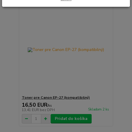
Toner pre Canon EP-27 (kompatibilný)
16,50 EUR
/
ks
Skladom 2 ks
13,41 EUR
bez DPH
Pridať do košíka