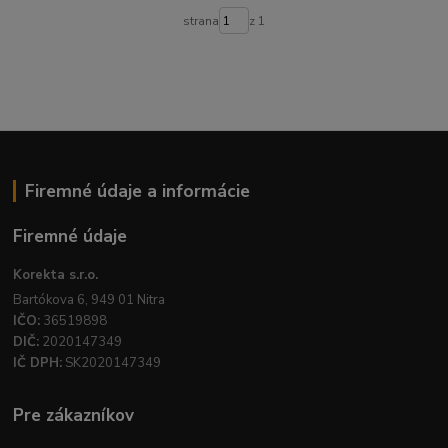
strana
z 1
Firemné údaje a informácie
Firemné údaje
Korekta s.r.o.
Bartókova 6, 949 01 Nitra
IČO:
36519898
DIČ:
2020147349
IČ DPH:
SK2020147349
Pre zákazníkov