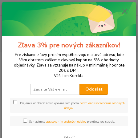
0
ks
+421 905 615 831
za
0,00 EUR
Menu
Hľadať
Zľava 3% pre nových zákazníkov!
Pre získanie zľavy prosím vyplňte svoju mailovú adresu, kde
Úvod
Tonery a náplne do tlačiarní
Konica Minolta
Bizhub 1611
Vám obratom zašleme zľavový kupón na 3% z hodnoty
objednávky. Zľava sa vzťahuje na nákup v minimálnej hodnote
Bizhub 1611
20€ s DPH.
Váš Tím Korekta.
Upresniť parametre
Odoslať
Prajem si odoberať novinky e-mailom podľa
podmienok spracovania osobných
Najnovšie
Najlacnejšie
Najdrahšie
údajov
.
Zobrazujem 1-1 z 1
Súhlasím so
spracovaním osobných údajov
pre účely registrácie.
strana
z 1
Zatvoriť