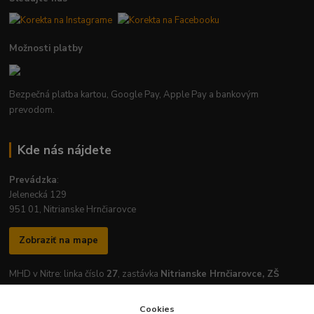
Možnosti platby
Bezpečná platba kartou, Google Pay, Apple Pay a bankovým
prevodom.
Kde nás nájdete
Prevádzka
:
Jelenecká 129
951 01, Nitrianske Hrnčiarovce
Zobraziť na mape
MHD v Nitre: linka číslo
27
, zastávka
Nitrianske Hrnčiarovce, ZŠ
Cookies