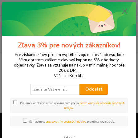
0
ks
EUR
+421 905 615 831
za
0,00 EUR
Menu
Hľadať
Zľava 3% pre nových zákazníkov!
Pre získanie zľavy prosím vyplňte svoju mailovú adresu, kde
Úvod
Tonery a náplne do tlačiarní
KYOCERA
FS 1200
Vám obratom zašleme zľavový kupón na 3% z hodnoty
objednávky. Zľava sa vzťahuje na nákup v minimálnej hodnote
FS 1200
20€ s DPH.
Váš Tím Korekta.
V tejto kategórii nebol nájdený žiadny tovar.
Odoslať
Prajem si odoberať novinky e-mailom podľa
podmienok spracovania osobných
údajov
.
Súhlasím so
spracovaním osobných údajov
pre účely registrácie.
Firemné údaje a informácie
Zatvoriť