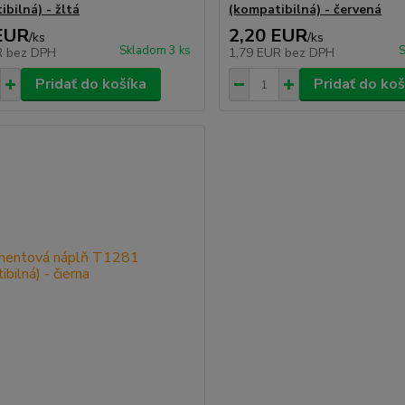
bilná) - žltá
(kompatibilná) - červená
EUR
2,20 EUR
/
ks
/
ks
Skladom 3 ks
S
R
bez DPH
1,79 EUR
bez DPH
Pridať do košíka
Pridať do koš