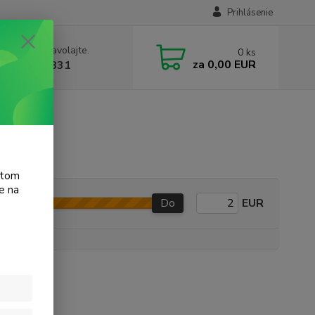
Prihlásenie
e si rady? Zavolajte.
0
ks
za
0,00 EUR
 905 615 831
atom
e na
Do
EUR
e