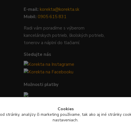
E-mail:
korekta@korekta.sk
Mobil:
0905 615 831
Radi vám poradíme s výberom
kancelárskych potrieb, školských potrieb,
tonerov a náplní do tlačiarní.
Sledujte nás
Možnosti platby
Bezpečná platba kartou, Google Pay,
Cookies
Apple Pay a bankovým prevodom.
od stránky, analýzy či marketing používame, tak ako aj iné stránky cooki
nastaveniach.