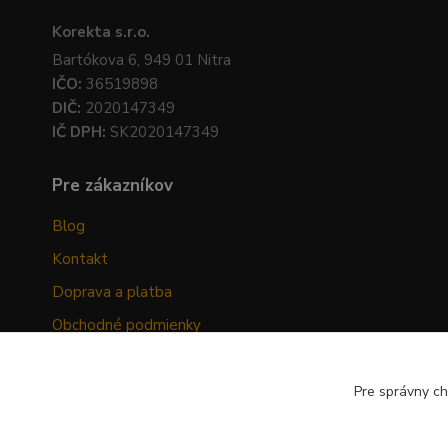
Korekta s.r.o.
Bartókova 6, 949 01 Nitra
IČO:
36519898
DIČ:
2020147349
IČ DPH:
SK2020147349
Pre zákazníkov
Blog
Kontakt
Doprava a platba
Obchodné podmienky
Ochrana osobných údajov
Odstúpenie od zmluvy
Pre správny ch
Hodnotenia zákazníkov