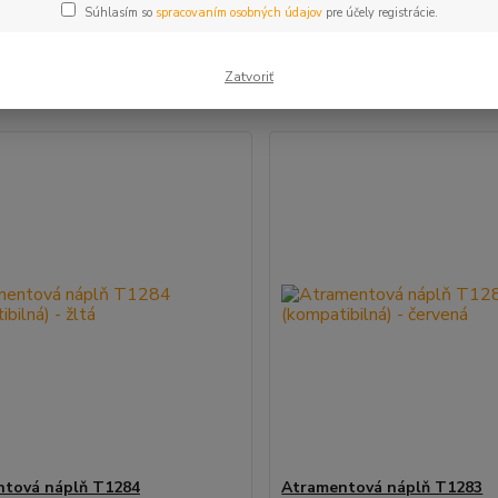
Súhlasím so
spracovaním osobných údajov
pre účely registrácie.
šie
Najlacnejšie
Najdrahšie
Zatvoriť
m 1-4 z 4
ntová náplň T1284
Atramentová náplň T1283