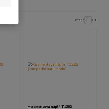
strana
z 1
Atramentová náplň T1282