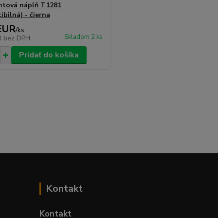
ntová náplň T1281
bilná) - čierna
EUR
/
ks
Skladom 2 ks
R
bez DPH
Pridať do košíka
Kontakt
Kontakt