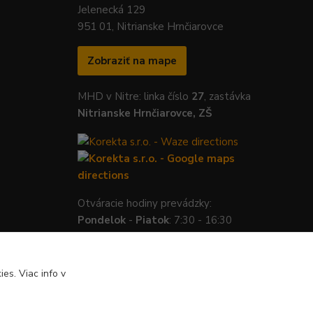
Jelenecká 129
951 01, Nitrianske Hrnčiarovce
Zobraziť na mape
MHD v Nitre: linka číslo
27
, zastávka
Nitrianske Hrnčiarovce, ZŠ
Otváracie hodiny prevádzky:
Pondelok
-
Piatok
: 7:30 - 16:30
es. Viac info v