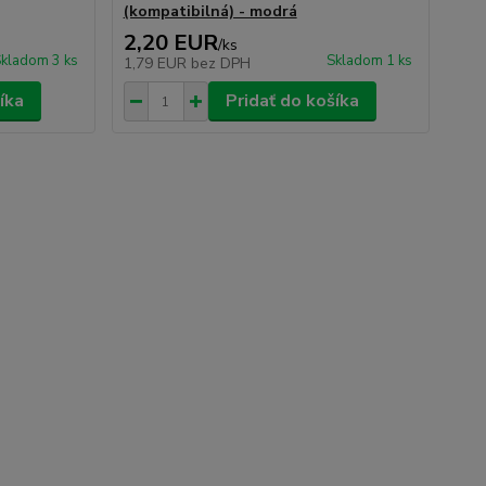
(kompatibilná) - modrá
2,20 EUR
/
ks
kladom 3 ks
Skladom 1 ks
1,79 EUR
bez DPH
íka
Pridať do košíka