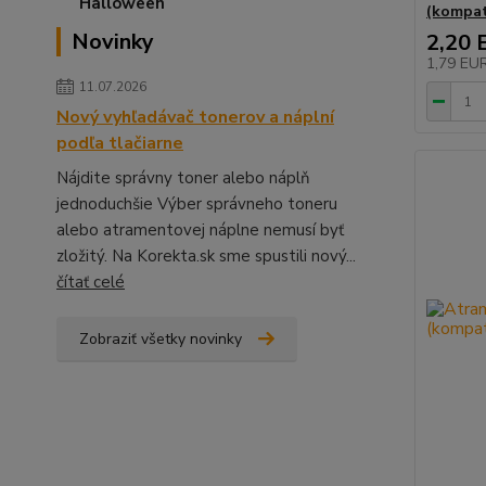
(kompati
Novinky
2,20 
1,79 EU
11.07.2026
Nový vyhľadávač tonerov a náplní
podľa tlačiarne
Nájdite správny toner alebo náplň
jednoduchšie Výber správneho toneru
alebo atramentovej náplne nemusí byť
zložitý. Na Korekta.sk sme spustili nový...
čítať celé
Zobraziť všetky novinky