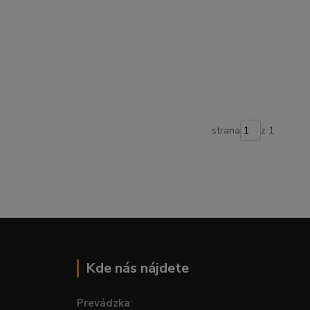
strana
z 1
Kde nás nájdete
Prevádzka
: