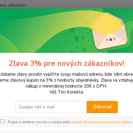
nia zákazníkov
Neviet
Hľadať
+421
onery a náplne do tlačiarní
EPSON
Stylus SX125
us SX125
Zľava 3% pre nových zákazníkov!
 získanie zľavy prosím vyplňte svoju mailovú adresu, kde Vám obr
leme zľavový kupón na 3% z hodnoty objednávky. Zľava sa vzťahuj
EUR
Od
nákup v minimálnej hodnote 20€ s DPH.
Váš Tím Korekta.
Odoslať
Upresniť parametr
Prajem si odoberať novinky e-mailom podľa
podmienok spracovania osobných údajov
.