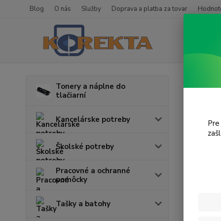
Blog
O nás
Služby
Doprava a platba za tovar
Hodnote
Úvod
T
Tonery a náplne do
tlačiarní
Styl
Kancelárske potreby
Pre
zaš
Cena:
Školské potreby
Pracovné a ochranné
pomôcky
Tašky a batohy