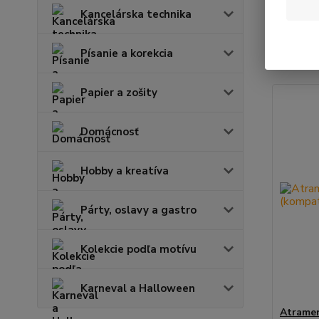
Kancelárska technika
Najnov
Písanie a korekcia
Zobrazuje
Papier a zošity
Domácnosť
Hobby a kreatíva
Párty, oslavy a gastro
Kolekcie podľa motívu
Karneval a Halloween
Atrame