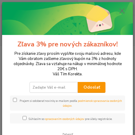
0
ks
EUR
+421 905 615 831
za
0,00 EUR
Menu
Hľadať
Zľava 3% pre nových zákazníkov!
Úvod
Tonery a náplne do tlačiarní
EPSON
L132
Pre získanie zľavy prosím vyplňte svoju mailovú adresu, kde
Vám obratom zašleme zľavový kupón na 3% z hodnoty
L132
objednávky. Zľava sa vzťahuje na nákup v minimálnej hodnote
20€ s DPH.
Váš Tím Korekta.
Upresniť parametre
Odoslať
Najnovšie
Najlacnejšie
Najdrahšie
Prajem si odoberať novinky e-mailom podľa
podmienok spracovania osobných
údajov
.
Zobrazujem 1-4 z 4
Súhlasím so
spracovaním osobných údajov
pre účely registrácie.
strana
z 1
Zatvoriť