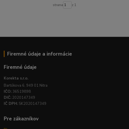
strana
z 1
Firemné údaje a informácie
Firemné údaje
Korekta s.r.o.
Bartókova 6, 949 01 Nitra
IČO:
36519898
DIČ:
2020147349
IČ DPH:
SK2020147349
Pre zákazníkov