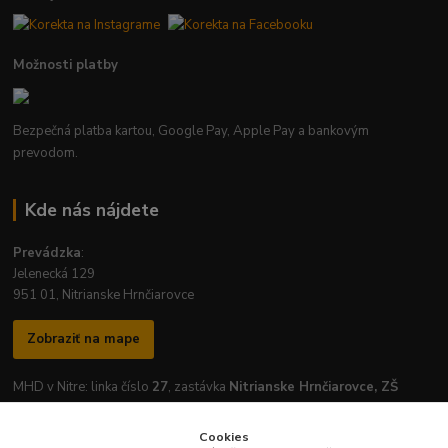
Možnosti platby
Bezpečná platba kartou, Google Pay, Apple Pay a bankovým
prevodom.
Kde nás nájdete
Prevádzka
:
Jelenecká 129
951 01, Nitrianske Hrnčiarovce
Zobraziť na mape
MHD v Nitre: linka číslo
27
, zastávka
Nitrianske Hrnčiarovce, ZŠ
Cookies