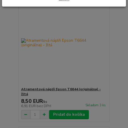
Atramentová náplň Epson T6644 (originálna) -
žltá
8,50 EUR
/
ks
Skladom 3 ks
6,91 EUR
bez DPH
Pridať do košíka