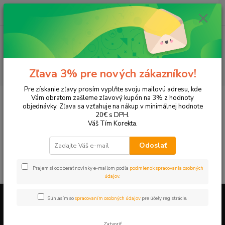
0
ks
EUR
+421 905 615 831
za
0,00 EUR
Menu
Hľadať
Zľava 3% pre nových zákazníkov!
Pre získanie zľavy prosím vyplňte svoju mailovú adresu, kde
Úvod
Tonery a náplne do tlačiarní
Brother
MFC-J5910
Vám obratom zašleme zľavový kupón na 3% z hodnoty
objednávky. Zľava sa vzťahuje na nákup v minimálnej hodnote
MFC-J5910
20€ s DPH.
Váš Tím Korekta.
V tejto kategórii nebol nájdený žiadny tovar.
Odoslať
Prajem si odoberať novinky e-mailom podľa
podmienok spracovania osobných
údajov
.
Súhlasím so
spracovaním osobných údajov
pre účely registrácie.
Firemné údaje a informácie
Zatvoriť