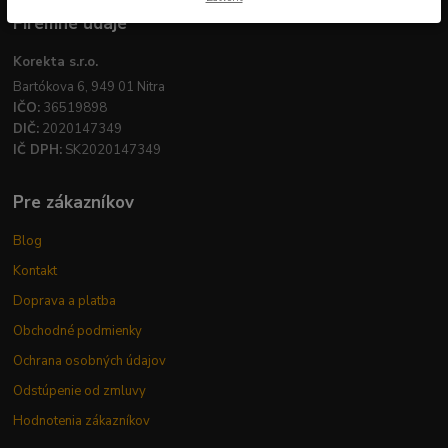
Firemné údaje
Korekta s.r.o.
Bartókova 6, 949 01 Nitra
IČO:
36519898
DIČ:
2020147349
IČ DPH:
SK2020147349
Pre zákazníkov
Blog
Kontakt
Doprava a platba
Obchodné podmienky
Ochrana osobných údajov
Odstúpenie od zmluvy
Hodnotenia zákazníkov