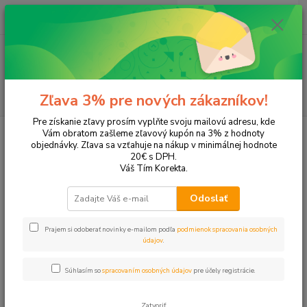
0
ks
+421 905 615 831
za
0,00 EUR
Menu
Hľadať
Zľava 3% pre nových zákazníkov!
Pre získanie zľavy prosím vyplňte svoju mailovú adresu, kde
Úvod
Tonery a náplne do tlačiarní
EPSON
Aculaser M2000 DTN
Vám obratom zašleme zľavový kupón na 3% z hodnoty
objednávky. Zľava sa vzťahuje na nákup v minimálnej hodnote
Aculaser M2000 DTN
20€ s DPH.
Váš Tím Korekta.
Upresniť parametre
Odoslať
Prajem si odoberať novinky e-mailom podľa
podmienok spracovania osobných
Najnovšie
Najlacnejšie
Najdrahšie
údajov
.
Zobrazujem 1-1 z 1
Súhlasím so
spracovaním osobných údajov
pre účely registrácie.
strana
z 1
Zatvoriť