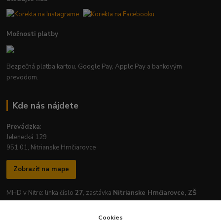
Možnosti platby
Bezpečná platba kartou, Google Pay, Apple Pay a bankovým
prevodom.
Kde nás nájdete
Prevádzka
:
Jelenecká 129
951 01, Nitrianske Hrnčiarovce
Zobraziť na mape
MHD v Nitre: linka číslo
27
, zastávka
Nitrianske Hrnčiarovce, ZŠ
Cookies