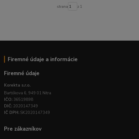
strana
z 1
Firemné údaje a informácie
Firemné údaje
Korekta s.r.o.
Bartókova 6, 949 01 Nitra
IČO:
36519898
DIČ:
2020147349
IČ DPH:
SK2020147349
Pre zákazníkov