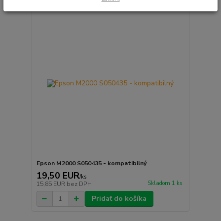
Epson M2000 S050435 - kompatibilný
19,50 EUR
/
ks
Skladom 1 ks
15,85 EUR
bez DPH
Pridať do košíka