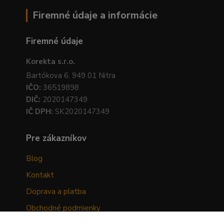
Firemné údaje a informácie
Firemné údaje
Korekta s.r.o.
Bartókova 6, 949 01 Nitra
IČO:
36519898
DIČ:
2020147349
IČ DPH:
SK2020147349
Pre zákazníkov
Blog
Kontakt
Doprava a platba
Obchodné podmienky