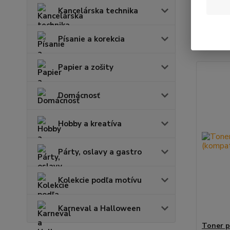
Kancelárska technika
Najnov
Písanie a korekcia
Zobrazuje
Papier a zošity
Domácnosť
Hobby a kreatíva
Párty, oslavy a gastro
Kolekcie podľa motívu
Karneval a Halloween
Toner p