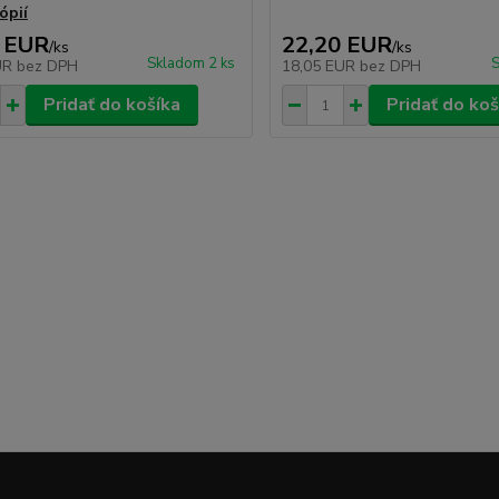
ópií
 EUR
22,20 EUR
/
ks
/
ks
Skladom 2 ks
S
UR
bez DPH
18,05 EUR
bez DPH
Pridať do košíka
Pridať do koš