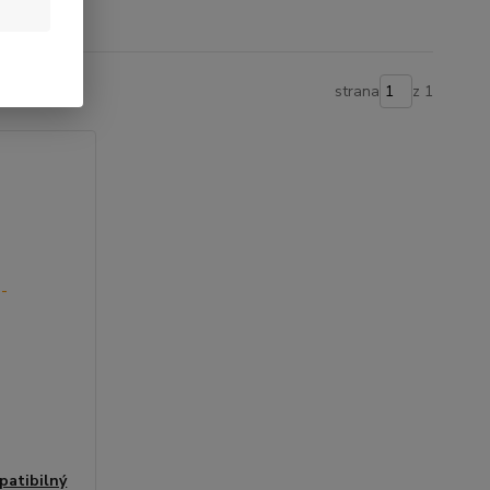
strana
z 1
patibilný