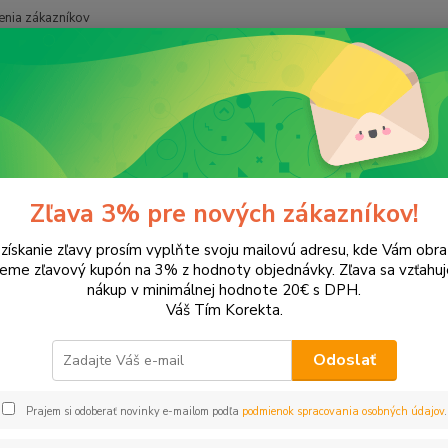
nia zákazníkov
Neviet
Hľadať
+421
onery a náplne do tlačiarní
EPSON
Aculaser M2400
aser M2400
Zľava 3% pre nových zákazníkov!
 získanie zľavy prosím vyplňte svoju mailovú adresu, kde Vám obr
leme zľavový kupón na 3% z hodnoty objednávky. Zľava sa vzťahuj
EUR
Od
nákup v minimálnej hodnote 20€ s DPH.
Váš Tím Korekta.
Odoslať
Upresniť parametr
Prajem si odoberať novinky e-mailom podľa
podmienok spracovania osobných údajov
.