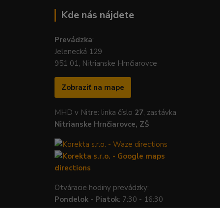
Kde nás nájdete
Prevádzka
:
Jelenecká 129
951 01, Nitrianske Hrnčiarovce
Zobraziť na mape
MHD v Nitre: linka číslo
27
, zastávka
Nitrianske Hrnčiarovce, ZŠ
Otváracie hodiny prevádzky:
Pondelok
-
Piatok
: 7:30 - 16:30