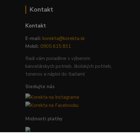
Kontakt
Kontakt
E-mail:
korekta@korekta.sk
Mobil:
0905 615 831
Radi vám poradíme s výberom
kancelárskych potrieb, školských potrieb,
tonerov a náplní do tlačiarní.
Sledujte nás
Možnosti platby