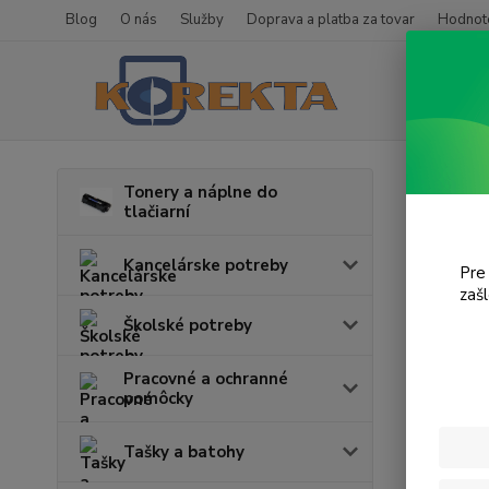
Blog
O nás
Služby
Doprava a platba za tovar
Hodnote
Úvod
T
Tonery a náplne do
tlačiarní
Acul
Kancelárske potreby
Pre
zaš
Cena:
Školské potreby
Pracovné a ochranné
pomôcky
Tašky a batohy