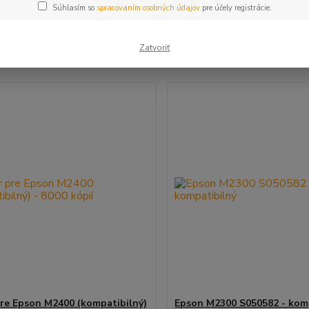
Súhlasím so
spracovaním osobných údajov
pre účely registrácie.
šie
Najlacnejšie
Najdrahšie
Zatvoriť
m 1-2 z 2
re Epson M2400 (kompatibilný)
Epson M2300 S050582 - kom