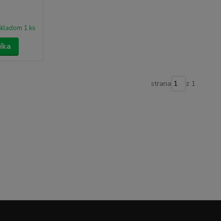
kladom 1 ks
íka
strana
z 1