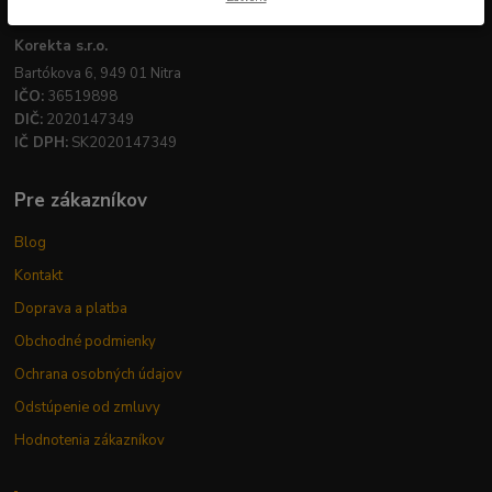
Firemné údaje
Korekta s.r.o.
Bartókova 6, 949 01 Nitra
IČO:
36519898
DIČ:
2020147349
IČ DPH:
SK2020147349
Pre zákazníkov
Blog
Kontakt
Doprava a platba
Obchodné podmienky
Ochrana osobných údajov
Odstúpenie od zmluvy
Hodnotenia zákazníkov