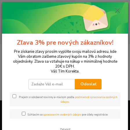
0
ks
EUR
+421 905 615 831
za
0,00 EUR
Menu
Hľadať
Zľava 3% pre nových zákazníkov!
Úvod
Tonery a náplne do tlačiarní
Panasonic
KX-FPG371
Pre získanie zľavy prosím vyplňte svoju mailovú adresu, kde
Vám obratom zašleme zľavový kupón na 3% z hodnoty
KX-FPG371
objednávky. Zľava sa vzťahuje na nákup v minimálnej hodnote
20€ s DPH.
Váš Tím Korekta.
V tejto kategórii nebol nájdený žiadny tovar.
Odoslať
Prajem si odoberať novinky e-mailom podľa
podmienok spracovania osobných
údajov
.
Súhlasím so
spracovaním osobných údajov
pre účely registrácie.
Firemné údaje a informácie
Zatvoriť