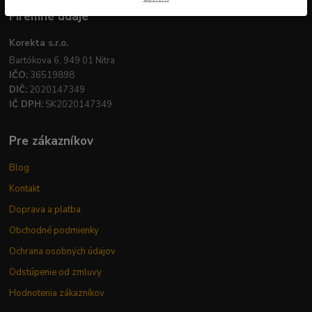
Firemné údaje
Korekta s.r.o.
Bartókova 6, 949 01 Nitra
IČO:
36519898
DIČ:
2020147349
IČ DPH:
SK2020147349
Pre zákazníkov
Blog
Kontakt
Doprava a platba
Obchodné podmienky
Ochrana osobných údajov
Odstúpenie od zmluvy
Hodnotenia zákazníkov