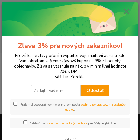
0
ks
+421 905 615 831
za
0,00 EUR
Menu
Hľadať
Zľava 3% pre nových zákazníkov!
Pre získanie zľavy prosím vyplňte svoju mailovú adresu, kde
Úvod
Tonery a náplne do tlačiarní
XEROX
C20
Vám obratom zašleme zľavový kupón na 3% z hodnoty
objednávky. Zľava sa vzťahuje na nákup v minimálnej hodnote
C20
20€ s DPH.
Váš Tím Korekta.
V tejto kategórii nebol nájdený žiadny tovar.
Odoslať
Prajem si odoberať novinky e-mailom podľa
podmienok spracovania osobných
údajov
.
Súhlasím so
spracovaním osobných údajov
pre účely registrácie.
Firemné údaje a informácie
Zatvoriť