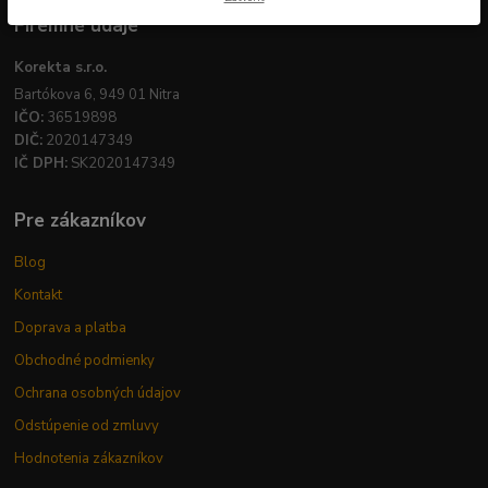
Firemné údaje
Korekta s.r.o.
Bartókova 6, 949 01 Nitra
IČO:
36519898
DIČ:
2020147349
IČ DPH:
SK2020147349
Pre zákazníkov
Blog
Kontakt
Doprava a platba
Obchodné podmienky
Ochrana osobných údajov
Odstúpenie od zmluvy
Hodnotenia zákazníkov