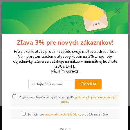
0
ks
EUR
+421 905 615 831
za
0,00 EUR
Menu
Hľadať
Zľava 3% pre nových zákazníkov!
Pre získanie zľavy prosím vyplňte svoju mailovú adresu, kde
Úvod
Tonery a náplne do tlačiarní
Canon
L380
Vám obratom zašleme zľavový kupón na 3% z hodnoty
objednávky. Zľava sa vzťahuje na nákup v minimálnej hodnote
L380
20€ s DPH.
Váš Tím Korekta.
V tejto kategórii nebol nájdený žiadny tovar.
Odoslať
Prajem si odoberať novinky e-mailom podľa
podmienok spracovania osobných
údajov
.
Súhlasím so
spracovaním osobných údajov
pre účely registrácie.
Firemné údaje a informácie
Zatvoriť