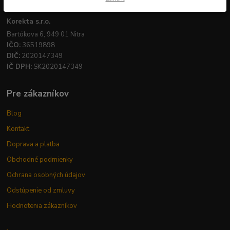
Firemné údaje
Korekta s.r.o.
Bartókova 6, 949 01 Nitra
IČO:
36519898
DIČ:
2020147349
IČ DPH:
SK2020147349
Pre zákazníkov
Blog
Kontakt
Doprava a platba
Obchodné podmienky
Ochrana osobných údajov
Odstúpenie od zmluvy
Hodnotenia zákazníkov