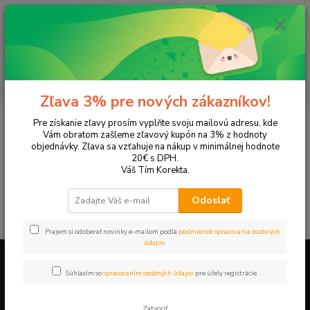
0
ks
+421 905 615 831
za
0,00 EUR
Menu
Hľadať
Zľava 3% pre nových zákazníkov!
Úvod
Tonery a náplne do tlačiarní
SAMSUNG
CLP-300N
Pre získanie zľavy prosím vyplňte svoju mailovú adresu, kde
Vám obratom zašleme zľavový kupón na 3% z hodnoty
CLP-300N
objednávky. Zľava sa vzťahuje na nákup v minimálnej hodnote
20€ s DPH.
Váš Tím Korekta.
V tejto kategórii nebol nájdený žiadny tovar.
Odoslať
Prajem si odoberať novinky e-mailom podľa
podmienok spracovania osobných
údajov
.
Súhlasím so
spracovaním osobných údajov
pre účely registrácie.
Firemné údaje a informácie
Zatvoriť