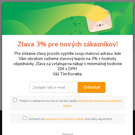
0
ks
+421 905 615 831
za
0,00 EUR
Menu
Hľadať
Zľava 3% pre nových zákazníkov!
Pre získanie zľavy prosím vyplňte svoju mailovú adresu, kde
Úvod
Tonery a náplne do tlačiarní
Canon
iR 6055
Vám obratom zašleme zľavový kupón na 3% z hodnoty
objednávky. Zľava sa vzťahuje na nákup v minimálnej hodnote
iR 6055
20€ s DPH.
Váš Tím Korekta.
V tejto kategórii nebol nájdený žiadny tovar.
Odoslať
Prajem si odoberať novinky e-mailom podľa
podmienok spracovania osobných
údajov
.
Súhlasím so
spracovaním osobných údajov
pre účely registrácie.
Firemné údaje a informácie
Zatvoriť