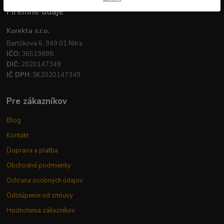
Firemné údaje
Korekta s.r.o.
Bartókova 6, 949 01 Nitra
IČO:
36519898
DIČ:
2020147349
IČ DPH:
SK2020147349
Pre zákazníkov
Blog
Kontakt
Doprava a platba
Obchodné podmienky
Ochrana osobných údajov
Odstúpenie od zmluvy
Hodnotenia zákazníkov