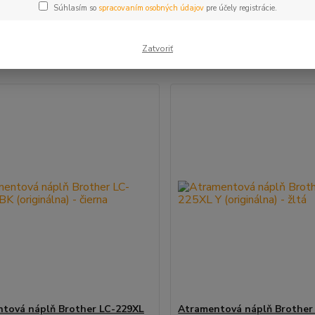
Súhlasím so
spracovaním osobných údajov
pre účely registrácie.
šie
Najlacnejšie
Najdrahšie
Zatvoriť
m 1-9 z 9
tová náplň Brother LC-229XL
Atramentová náplň Brother