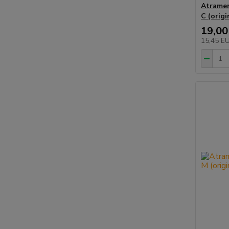
Atramen
C (orig
19,00
15,45 E