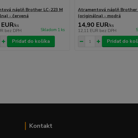
tová náplň Brother LC-223 M
Atramentová náplň Brother
lna) - červená
(originálna) - modrá
 EUR
14,90 EUR
/
ks
/
ks
Skladom 1 ks
S
UR
bez DPH
12,11 EUR
bez DPH
Pridať do košíka
Pridať do koš
Kontakt