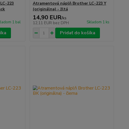
 LC-223
Atramentová náplň Brother LC-223 Y
ack
(originálna) - žltá
14,90 EUR
/
ks
ladom 1 bal
Skladom 1 ks
12,11 EUR
bez DPH
íka
Pridať do košíka