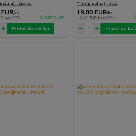
inálna) - čierna
Y (originálna) - žltá
 EUR
19,00 EUR
/
ks
/
ks
Skladom 1 ks
S
UR
bez DPH
15,45 EUR
bez DPH
Pridať do košíka
Pridať do koš