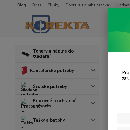
Blog
O nás
Služby
Doprava a platba za tovar
Hodnote
Úvod
T
Tonery a náplne do
tlačiarní
MFC
Kancelárske potreby
Pre
zaš
Cena:
Školské potreby
Pracovné a ochranné
pomôcky
Tašky a batohy