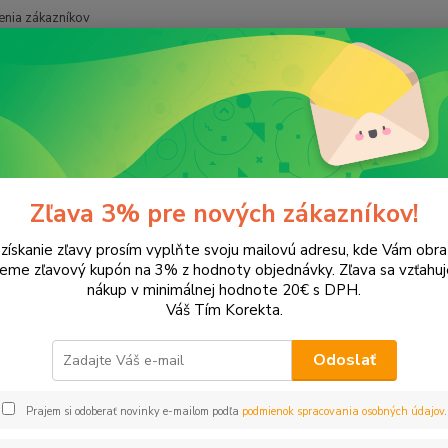
nia zákazníkov
Neviet
Hľadať
+421
onery a náplne do tlačiarní
Brother
MFC-J5620DW
-J5620DW
Zľava 3% pre nových zákazníkov!
 získanie zľavy prosím vyplňte svoju mailovú adresu, kde Vám obr
leme zľavový kupón na 3% z hodnoty objednávky. Zľava sa vzťahuj
EUR
Od
nákup v minimálnej hodnote 20€ s DPH.
Váš Tím Korekta.
Odoslať
Upresniť parametr
Prajem si odoberať novinky e-mailom podľa
podmienok spracovania osobných údajov
.