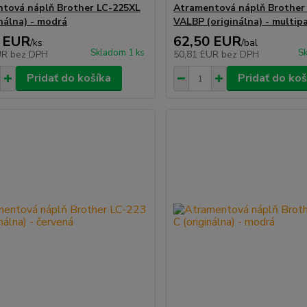
tová náplň Brother LC-225XL
Atramentová náplň Brother
inálna) - modrá
VALBP (originálna) - multip
 EUR
62,50 EUR
/
ks
/
bal
Skladom 1 ks
Sk
UR
bez DPH
50,81 EUR
bez DPH
Pridať do košíka
Pridať do koš