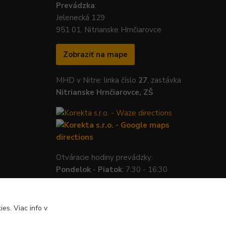
Prevádzka
:
Jelenecká 129
951 01, Nitrianske Hrnčiarovce
Zobraziť na mape
MHD v Nitre: linka číslo
27
, zastávka
Nitrianske Hrnčiarovce, ZŠ
Otváracie hodiny prevádzky:
Pondelok
-
Piatok
: 7:30 - 16:30
es. Viac info v