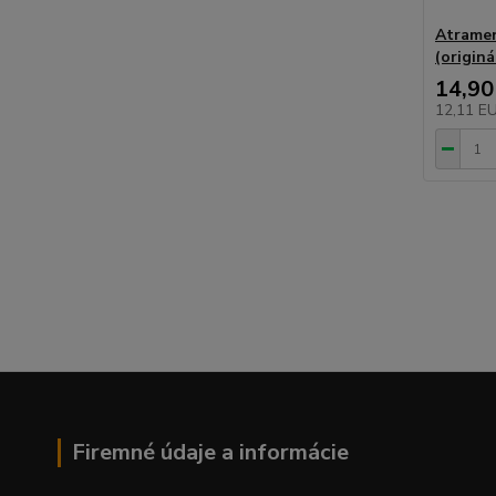
Atramen
(originá
14,90
12,11 E
Firemné údaje a informácie