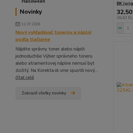
BK (orig
Novinky
32,50
26,42 E
11.07.2026
Nový vyhľadávač tonerov a náplní
podľa tlačiarne
Nájdite správny toner alebo náplň
jednoduchšie Výber správneho toneru
alebo atramentovej náplne nemusí byť
zložitý. Na Korekta.sk sme spustili nový...
čítať celé
Zobraziť všetky novinky