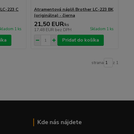
 LC-223 C
Atramentová náplň Brother LC-223 BK
(originálna) - čierna
21,50 EUR
/
ks
kladom 1 ks
Skladom 1 ks
17,48 EUR
bez DPH
íka
Pridať do košíka
strana
z 1
Kde nás nájdete