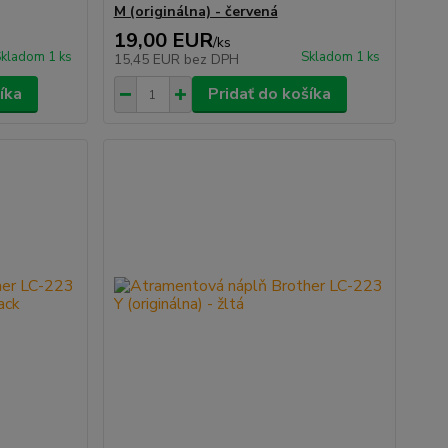
M (originálna) - červená
19,00 EUR
/
ks
kladom 1 ks
Skladom 1 ks
15,45 EUR
bez DPH
íka
Pridať do košíka