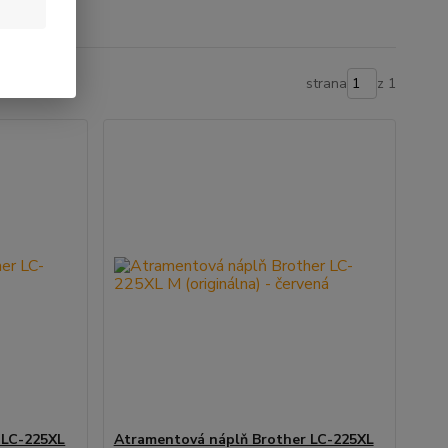
strana
z 1
 LC-225XL
Atramentová náplň Brother LC-225XL