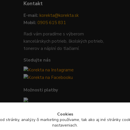
Kontakt
E-mail:
korekta@korekta.sk
Mobil:
0905 615 831
Radi vám poradíme s výberom
kancelárskych potrieb, školských potrieb,
tonerov a náplní do tlačiarní.
Sledujte nás
Možnosti platby
Bezpečná platba kartou, Google Pay,
Cookies
Apple Pay a bankovým prevodom.
od stránky, analýzy či marketing používame, tak ako aj iné stránky cooki
nastaveniach.