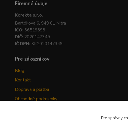
Firemné údaje
Korekta s.r.o.
Bartókova 6, 949 01 Nitra
IČO:
36519898
DIČ:
2020147349
IČ DPH:
SK2020147349
Pre zákazníkov
Blog
Kontakt
Doprava a platba
Obchodné podmienky
Ochrana osobných údajov
Odstúpenie od zmluvy
Pre správny ch
Hodnotenia zákazníkov