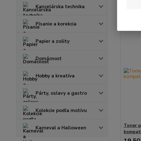
Kancelárska technika
Zobrazuje
Písanie a korekcia
Papier a zošity
Domácnosť
Hobby a kreatíva
Párty, oslavy a gastro
Kolekcie podľa motívu
Toner p
Karneval a Halloween
kompati
19,50