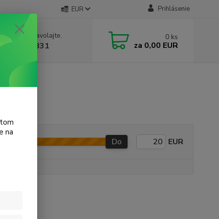
Prihlásenie
EUR
e si rady? Zavolajte.
0
ks
za
0,00 EUR
 905 615 831
atom
e na
Do
EUR