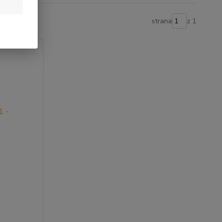
strana
z 1