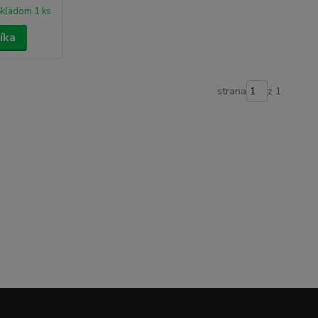
kladom 1 ks
íka
strana
z 1