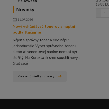
15,85 E
Novinky
11.07.2026
Nový vyhľadávač tonerov a náplní
podľa tlačiarne
Nájdite správny toner alebo náplň
jednoduchšie Výber správneho toneru
alebo atramentovej náplne nemusí byť
zložitý. Na Korekta.sk sme spustili nový...
čítať celé
Zobraziť všetky novinky