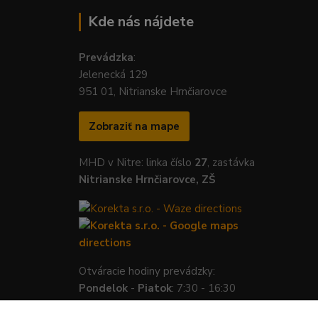
Kde nás nájdete
Prevádzka
:
Jelenecká 129
951 01, Nitrianske Hrnčiarovce
Zobraziť na mape
MHD v Nitre: linka číslo
27
, zastávka
Nitrianske Hrnčiarovce, ZŠ
Otváracie hodiny prevádzky:
Pondelok
-
Piatok
: 7:30 - 16:30