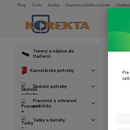
Blog
O nás
Služby
Doprava a platba za tovar
Hodnote
Úvod
T
Tonery a náplne do
tlačiarní
i-S
Kancelárske potreby
Pre
zaš
Cena:
Školské potreby
Pracovné a ochranné
pomôcky
Tašky a batohy
Najnov