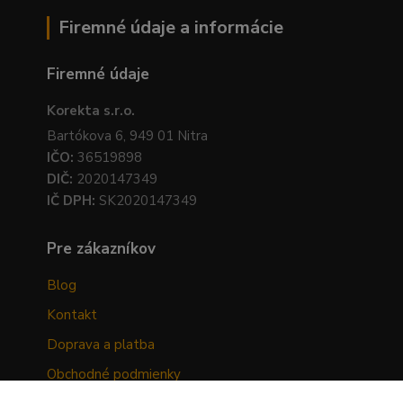
Firemné údaje a informácie
Firemné údaje
Korekta s.r.o.
Bartókova 6, 949 01 Nitra
IČO:
36519898
DIČ:
2020147349
IČ DPH:
SK2020147349
Pre zákazníkov
Blog
Kontakt
Doprava a platba
Obchodné podmienky