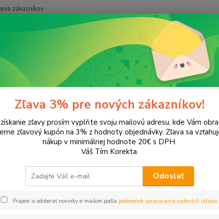
nia zákazníkov
Neviet
Hľadať
+421
onery a náplne do tlačiarní
Canon
i-Sensys MF269DW
ensys MF269DW
Zľava 3% pre nových zákazníkov!
 získanie zľavy prosím vyplňte svoju mailovú adresu, kde Vám obr
leme zľavový kupón na 3% z hodnoty objednávky. Zľava sa vzťahuj
EUR
Od
nákup v minimálnej hodnote 20€ s DPH.
Váš Tím Korekta.
Odoslať
Prajem si odoberať novinky e-mailom podľa
podmienok spracovania osobných údajov
.
šie
Najlacnejšie
Najdrahšie