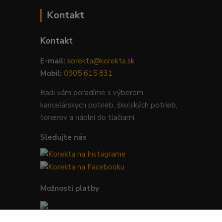
Kontakt
Kontakt
E-mail:
korekta@korekta.sk
Mobil:
0905 615 831
Radi vám poradíme s výberom
kancelárskych potrieb, školských potrieb,
tonerov a náplní do tlačiarní.
Sledujte nás
Možnosti platby