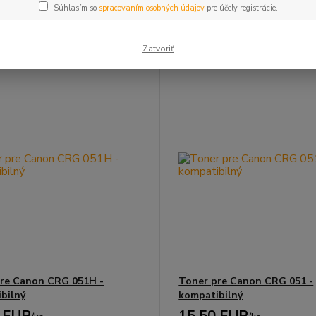
Súhlasím so
spracovaním osobných údajov
pre účely registrácie.
m 1-2 z 2
Zatvoriť
re Canon CRG 051H -
Toner pre Canon CRG 051 -
bilný
kompatibilný
 EUR
15,50 EUR